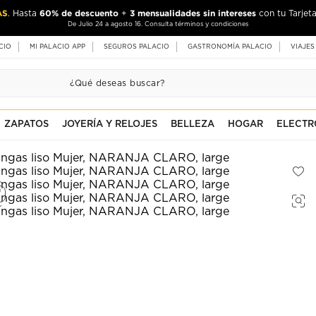
AS
60% de descuento
3 mensualidades sin intereses
. Hasta
+
con tu Tarjeta
De Julio 24 a agosto 16. Consulta términos y condiciones
CIO
MI PALACIO APP
SEGUROS PALACIO
GASTRONOMÍA PALACIO
VIAJES
ZAPATOS
JOYERÍA Y RELOJES
BELLEZA
HOGAR
ELECTR