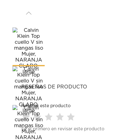
RESEÑAS DE PRODUCTO
Reseñar este producto
Seleccionar
Seleccionar
Seleccionar
Seleccionar
Seleccionar
Sé el primero en revisar este producto
para
para
para
para
para
calificar
calificar
calificar
calificar
calificar