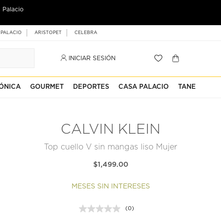
 Palacio
 PALACIO
ARISTOPET
CELEBRA
INICIAR SESIÓN
ÓNICA
GOURMET
DEPORTES
CASA PALACIO
TANE
CALVIN KLEIN
Top cuello V sin mangas liso Mujer
$1,499.00
MESES SIN INTERESES
(0)
Sin
puntuación.