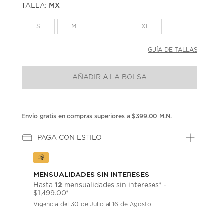
TALLA:
MX
Enlace
en
la
S
M
L
XL
misma
página.
GUÍA DE TALLAS
AÑADIR A LA BOLSA
Envío gratis en compras superiores a $399.00 M.N.
PAGA CON ESTILO
MENSUALIDADES SIN INTERESES
12
Hasta
mensualidades sin intereses* -
$1,499.00*
Vigencia del 30 de Julio al 16 de Agosto