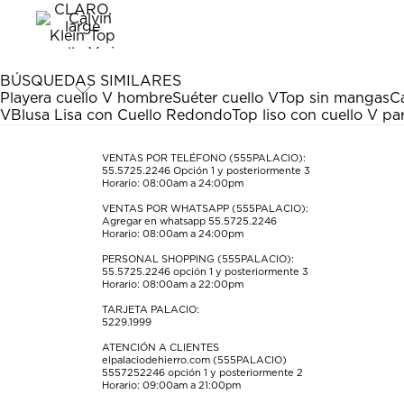
el
el
el
el
el
artículo
artículo
artículo
artículo
artículo
con
con
con
con
con
1
2
3
4
5
estrella
estrellas.
estrellas.
estrellas.
estrellas.
BÚSQUEDAS SIMILARES
Esta
Esta
Esta
Esta
Esta
Playera cuello V hombre
Suéter cuello V
Top sin mangas
C
acción
acción
acción
acción
acción
V
Blusa Lisa con Cuello Redondo
Top liso con cuello V pa
abrirá
abrirá
abrirá
abrirá
abrirá
el
el
el
el
el
formulario
formulario
formulario
formulario
formulario
VENTAS POR TELÉFONO (555PALACIO):
55.5725.2246
Opción 1 y posteriormente 3
de
de
de
de
de
Horario: 08:00am a 24:00pm
envío.
envío.
envío.
envío.
envío.
VENTAS POR WHATSAPP (555PALACIO):
Agregar en whatsapp 55.5725.2246
Horario: 08:00am a 24:00pm
PERSONAL SHOPPING (555PALACIO):
55.5725.2246
opción 1 y posteriormente 3
Horario: 08:00am a 22:00pm
TARJETA PALACIO:
5229.1999
ATENCIÓN A CLIENTES
elpalaciodehierro.com (555PALACIO)
5557252246
opción 1 y posteriormente 2
Horario: 09:00am a 21:00pm