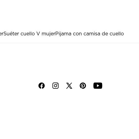
er
Suéter cuello V mujer
Pijama con camisa de cuello
f
i
p
y