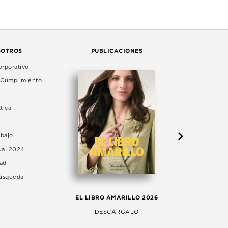
SOTROS
PUBLICACIONES
rporativo
e Cumplimiento
tica
abajo
ual 2024
dad
Búsqueda
LA 
EL LIBRO AMARILLO 2026
AG
DESCÁRGALO