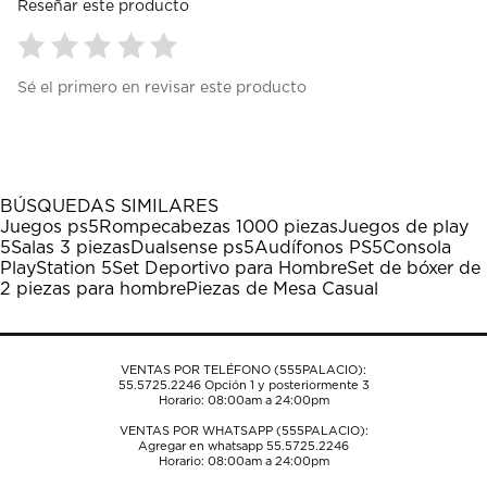
Reseñar este producto
Seleccionar
Seleccionar
Seleccionar
Seleccionar
Seleccionar
Sé el primero en revisar este producto
para
para
para
para
para
calificar
calificar
calificar
calificar
calificar
el
el
el
el
el
artículo
artículo
artículo
artículo
artículo
con
con
con
con
con
1
2
3
4
5
BÚSQUEDAS SIMILARES
estrella
estrellas.
estrellas.
estrellas.
estrellas.
Juegos ps5
Rompecabezas 1000 piezas
Juegos de play
Esta
Esta
Esta
Esta
Esta
5
Salas 3 piezas
Dualsense ps5
Audífonos PS5
Consola
acción
acción
acción
acción
acción
PlayStation 5
Set Deportivo para Hombre
Set de bóxer de
abrirá
abrirá
abrirá
abrirá
abrirá
2 piezas para hombre
Piezas de Mesa Casual
el
el
el
el
el
formulario
formulario
formulario
formulario
formulario
de
de
de
de
de
envío.
envío.
envío.
envío.
envío.
VENTAS POR TELÉFONO (555PALACIO):
55.5725.2246
Opción 1 y posteriormente 3
Horario: 08:00am a 24:00pm
VENTAS POR WHATSAPP (555PALACIO):
Agregar en whatsapp 55.5725.2246
Horario: 08:00am a 24:00pm