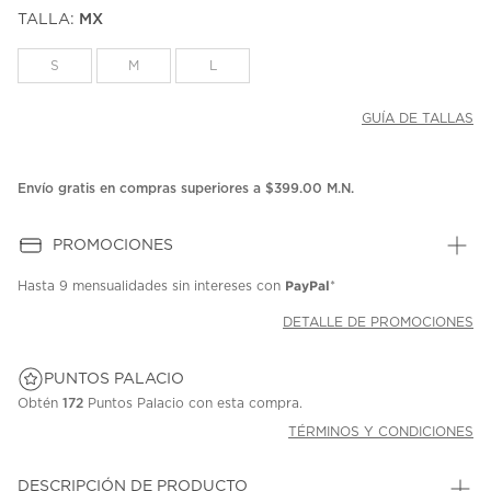
puntuación.
TALLA:
MX
Enlace
en
la
S
M
L
misma
página.
GUÍA DE TALLAS
Envío gratis en compras superiores a $399.00 M.N.
PROMOCIONES
PayPal
Hasta
9 mensualidades
sin intereses con
*
DETALLE DE PROMOCIONES
PUNTOS PALACIO
Obtén
172
Puntos Palacio con esta compra.
TÉRMINOS Y CONDICIONES
DESCRIPCIÓN DE PRODUCTO