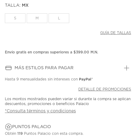
puntuación.
TALLA:
MX
Enlace
en
la
S
M
L
misma
página.
GUÍA DE TALLAS
Envío gratis en compras superiores a $399.00 M.N.
MÁS ESTILOS PARA PAGAR
PayPal
Hasta
9 mensualidades
sin intereses con
*
DETALLE DE PROMOCIONES
Los montos mostrados pueden variar si durante la compra se aplican
descuentos, promociones o beneficios Palacio
*Consulta términos y condiciones
PUNTOS PALACIO
Obtén
119
Puntos Palacio con esta compra.