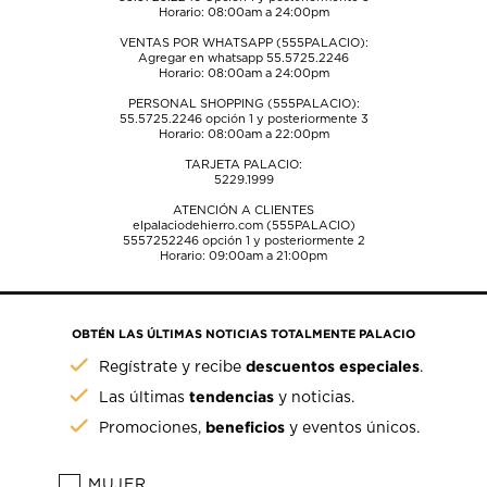
Horario: 08:00am a 24:00pm
VENTAS POR WHATSAPP (555PALACIO):
Agregar en whatsapp 55.5725.2246
Horario: 08:00am a 24:00pm
PERSONAL SHOPPING (555PALACIO):
55.5725.2246
opción 1 y posteriormente 3
Horario: 08:00am a 22:00pm
TARJETA PALACIO:
5229.1999
ATENCIÓN A CLIENTES
elpalaciodehierro.com (555PALACIO)
5557252246
opción 1 y posteriormente 2
Horario: 09:00am a 21:00pm
OBTÉN LAS ÚLTIMAS NOTICIAS TOTALMENTE PALACIO
descuentos especiales
Regístrate y recibe
.
tendencias
Las últimas
y noticias.
beneficios
Promociones,
y eventos únicos.
MUJER