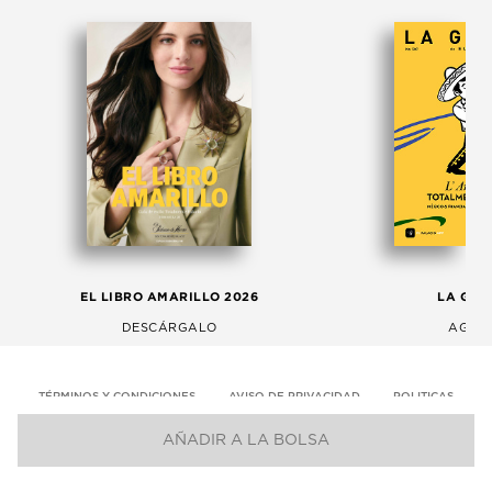
EL LIBRO AMARILLO 2026
LA GAC
DESCÁRGALO
AGOS
TÉRMINOS Y CONDICIONES
AVISO DE PRIVACIDAD
POLITICAS
AÑADIR A LA BOLSA