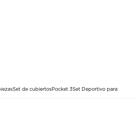
iezas
Set de cubiertos
Pocket 3
Set Deportivo para