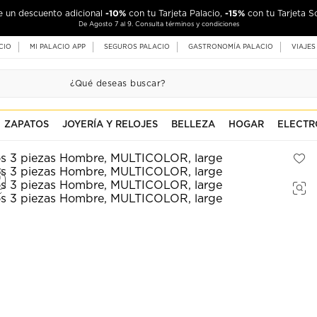
-10%
-15%
de un descuento adicional
con tu Tarjeta Palacio,
con tu Tarjeta S
De Agosto 7 al 9. Consulta términos y condiciones
CIO
MI PALACIO APP
SEGUROS PALACIO
GASTRONOMÍA PALACIO
VIAJES
ZAPATOS
JOYERÍA Y RELOJES
BELLEZA
HOGAR
ELECTR