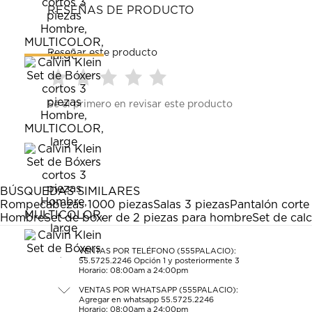
RESEÑAS DE PRODUCTO
Reseñar este producto
Seleccionar
Seleccionar
Seleccionar
Seleccionar
Seleccionar
Sé el primero en revisar este producto
para
para
para
para
para
calificar
calificar
calificar
calificar
calificar
el
el
el
el
el
artículo
artículo
artículo
artículo
artículo
con
con
con
con
con
1
2
3
4
5
estrella
estrellas.
estrellas.
estrellas.
estrellas.
BÚSQUEDAS SIMILARES
Esta
Esta
Esta
Esta
Esta
Rompecabezas 1000 piezas
Salas 3 piezas
Pantalón corte
acción
acción
acción
acción
acción
Hombre
Set de bóxer de 2 piezas para hombre
Set de calc
abrirá
abrirá
abrirá
abrirá
abrirá
el
el
el
el
el
formulario
formulario
formulario
formulario
formulario
VENTAS POR TELÉFONO (555PALACIO):
55.5725.2246
Opción 1 y posteriormente 3
de
de
de
de
de
Horario: 08:00am a 24:00pm
envío.
envío.
envío.
envío.
envío.
VENTAS POR WHATSAPP (555PALACIO):
Agregar en whatsapp 55.5725.2246
Horario: 08:00am a 24:00pm