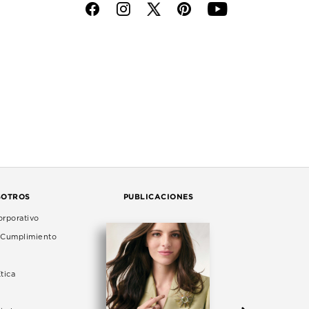
f
i
p
y
SOTROS
PUBLICACIONES
rporativo
e Cumplimiento
tica