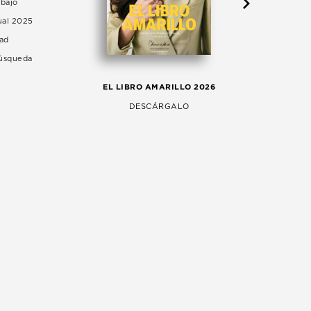
abajo
ual 2025
dad
Búsqueda
LA 
EL LIBRO AMARILLO 2026
AG
DESCÁRGALO