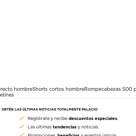
 recto hombre
Shorts cortos hombre
Rompecabezas 500 p
etines
OBTÉN LAS ÚLTIMAS NOTICIAS TOTALMENTE PALACIO
descuentos especiales
Regístrate y recibe
.
tendencias
Las últimas
y noticias.
beneficios
Promociones,
y eventos únicos.