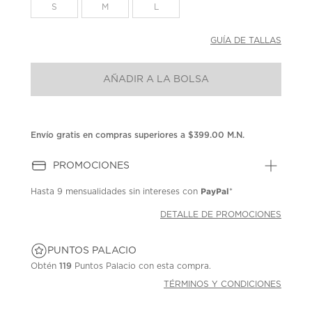
la
S
M
L
misma
página.
GUÍA DE TALLAS
AÑADIR A LA BOLSA
Envío gratis en compras superiores a $399.00 M.N.
PROMOCIONES
PayPal
Hasta
9 mensualidades
sin intereses con
*
DETALLE DE PROMOCIONES
PUNTOS PALACIO
Obtén
119
Puntos Palacio con esta compra.
TÉRMINOS Y CONDICIONES