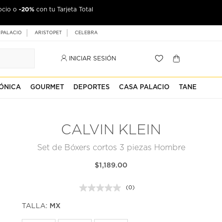
-20%
ocio o
con tu Tarjeta Total
 PALACIO
ARISTOPET
CELEBRA
INICIAR SESIÓN
ÓNICA
GOURMET
DEPORTES
CASA PALACIO
TANE
CALVIN KLEIN
Set de Bóxers cortos 3 piezas Hombre
$1,189.00
(0)
Sin
puntuación.
TALLA:
MX
Enlace
en