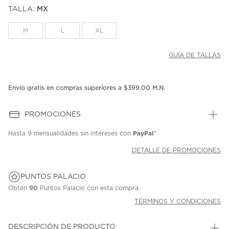
puntuación.
TALLA:
MX
Enlace
en
la
M
L
XL
misma
página.
GUÍA DE TALLAS
Envío gratis en compras superiores a $399.00 M.N.
PROMOCIONES
PayPal
Hasta
9 mensualidades
sin intereses con
*
DETALLE DE PROMOCIONES
PUNTOS PALACIO
Obtén
90
Puntos Palacio con esta compra.
TÉRMINOS Y CONDICIONES
DESCRIPCIÓN DE PRODUCTO