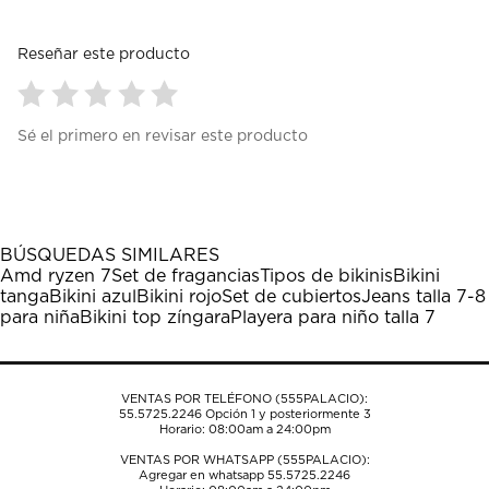
Reseñar este producto
Seleccionar
Seleccionar
Seleccionar
Seleccionar
Seleccionar
Sé el primero en revisar este producto
para
para
para
para
para
calificar
calificar
calificar
calificar
calificar
el
el
el
el
el
artículo
artículo
artículo
artículo
artículo
con
con
con
con
con
1
2
3
4
5
BÚSQUEDAS SIMILARES
estrella
estrellas.
estrellas.
estrellas.
estrellas.
Amd ryzen 7
Set de fragancias
Tipos de bikinis
Bikini
Esta
Esta
Esta
Esta
Esta
tanga
Bikini azul
Bikini rojo
Set de cubiertos
Jeans talla 7-8
acción
acción
acción
acción
acción
para niña
Bikini top zíngara
Playera para niño talla 7
abrirá
abrirá
abrirá
abrirá
abrirá
el
el
el
el
el
formulario
formulario
formulario
formulario
formulario
de
de
de
de
de
VENTAS POR TELÉFONO (555PALACIO):
envío.
envío.
envío.
envío.
envío.
55.5725.2246
Opción 1 y posteriormente 3
Horario: 08:00am a 24:00pm
VENTAS POR WHATSAPP (555PALACIO):
Agregar en whatsapp 55.5725.2246