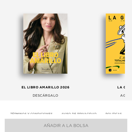
EL LIBRO AMARILLO 2026
LA GAC
DESCÁRGALO
AGOS
TÉRMINOS Y CONDICIONES
AVISO DE PRIVACIDAD
POLITICAS
AÑADIR A LA BOLSA