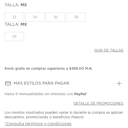
puntuación.
TALLA:
MX
Enlace
en
la
32
34
36
38
misma
página.
TALLA:
MX
34
GUÍA DE TALLAS
Envío gratis en compras superiores a $399.00 M.N.
MÁS ESTILOS PARA PAGAR
PayPal
Hasta
9 mensualidades
sin intereses con
*
DETALLE DE PROMOCIONES
Los montos mostrados pueden variar si durante la compra se aplican
descuentos, promociones o beneficios Palacio
*Consulta términos y condiciones