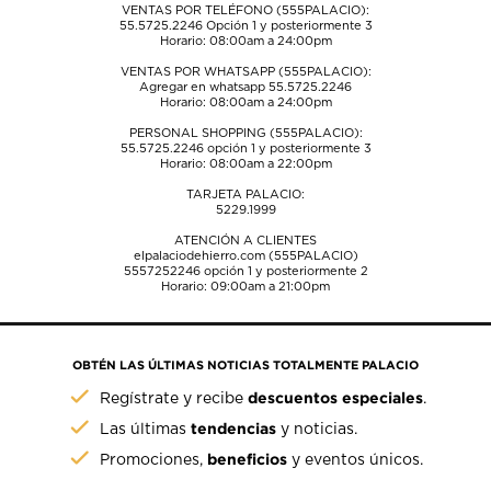
VENTAS POR TELÉFONO (555PALACIO):
55.5725.2246
Opción 1 y posteriormente 3
Horario: 08:00am a 24:00pm
VENTAS POR WHATSAPP (555PALACIO):
Agregar en whatsapp 55.5725.2246
Horario: 08:00am a 24:00pm
PERSONAL SHOPPING (555PALACIO):
55.5725.2246
opción 1 y posteriormente 3
Horario: 08:00am a 22:00pm
TARJETA PALACIO:
5229.1999
ATENCIÓN A CLIENTES
elpalaciodehierro.com (555PALACIO)
5557252246
opción 1 y posteriormente 2
Horario: 09:00am a 21:00pm
OBTÉN LAS ÚLTIMAS NOTICIAS TOTALMENTE PALACIO
descuentos especiales
Regístrate y recibe
.
tendencias
Las últimas
y noticias.
beneficios
Promociones,
y eventos únicos.