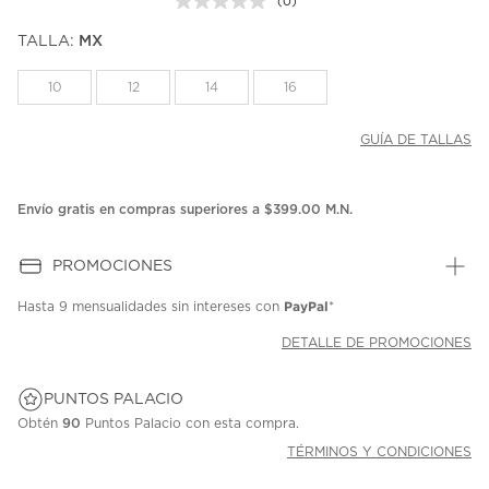
(0)
Sin
puntuación.
TALLA:
MX
Enlace
en
la
10
12
14
16
misma
página.
GUÍA DE TALLAS
Envío gratis en compras superiores a $399.00 M.N.
PROMOCIONES
PayPal
Hasta
9 mensualidades
sin intereses con
*
DETALLE DE PROMOCIONES
PUNTOS PALACIO
Obtén
90
Puntos Palacio con esta compra.
TÉRMINOS Y CONDICIONES