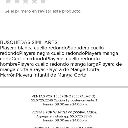
Seleccionar
Seleccionar
Seleccionar
Seleccionar
Seleccionar
Sé el primero en revisar este producto
para
para
para
para
para
calificar
calificar
calificar
calificar
calificar
el
el
el
el
el
artículo
artículo
artículo
artículo
artículo
con
con
con
con
con
1
2
3
4
5
BÚSQUEDAS SIMILARES
estrella
estrellas.
estrellas.
estrellas.
estrellas.
Playera blanca cuello redondo
Sudadera cuello
Esta
Esta
Esta
Esta
Esta
redondo
Playera negra cuello redondo
Playera manga
acción
acción
acción
acción
acción
corta
Cuello redondo
Playeras cuello redondo
abrirá
abrirá
abrirá
abrirá
abrirá
hombre
Playera cuello redondo manga larga
Playera de
el
el
el
el
el
manga corta a rayas
Playera de Manga Corta
formulario
formulario
formulario
formulario
formulario
Marrón
Playera Infantil de Manga Corta
de
de
de
de
de
envío.
envío.
envío.
envío.
envío.
VENTAS POR TELÉFONO (555PALACIO):
55.5725.2246
Opción 1 y posteriormente 3
Horario: 08:00am a 24:00pm
VENTAS POR WHATSAPP (555PALACIO):
Agregar en whatsapp 55.5725.2246
Horario: 08:00am a 24:00pm