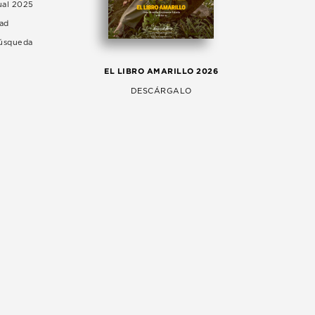
ual 2025
dad
Búsqueda
LA 
EL LIBRO AMARILLO 2026
AG
DESCÁRGALO