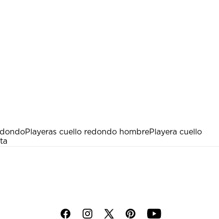
edondo
Playeras cuello redondo hombre
Playera cuello
ta
f
i
p
y