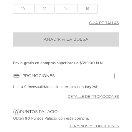
en
la
10
12
14
16
misma
página.
GUÍA DE TALLAS
AÑADIR A LA BOLSA
Envío gratis en compras superiores a $399.00 M.N.
PROMOCIONES
PayPal
Hasta
9 mensualidades
sin intereses con
*
DETALLE DE PROMOCIONES
PUNTOS PALACIO
Obtén
90
Puntos Palacio con esta compra.
TÉRMINOS Y CONDICIONES