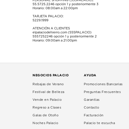
PERSONAL SHOPPING (555PALACIO):
55.5725.2246
opción 1 y posteriormente 3
Horario: 08:00am a 22:00pm
TARJETA PALACIO:
5229.1999
ATENCIÓN A CLIENTES
elpalaciodehierro.com (555PALACIO)
5557252246
opción 1 y posteriormente 2
Horario: 09:00am a 21:00pm
NEGOCIOS PALACIO
AYUDA
Rebajas de Verano
Promociones Bancarias
Festival de Belleza
Preguntas Frecuentes
Vende en Palacio
Garantías
Regreso a Clases
Contacto
Galas de Otoño
Facturación
Noches Palacio
Palacio te escucha