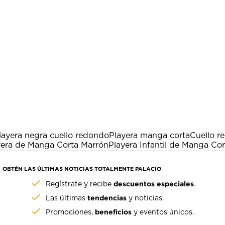
layera negra cuello redondo
Playera manga corta
Cuello r
yera de Manga Corta Marrón
Playera Infantil de Manga Cor
OBTÉN LAS ÚLTIMAS NOTICIAS TOTALMENTE PALACIO
descuentos especiales
Regístrate y recibe
.
tendencias
Las últimas
y noticias.
beneficios
Promociones,
y eventos únicos.