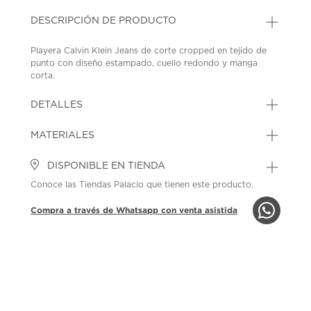
DESCRIPCIÓN DE PRODUCTO
Playera Calvin Klein Jeans de corte cropped en tejido de
punto con diseño estampado, cuello redondo y manga
corta.
SKU: 45385592
MODEL: IG0IG03062-TN9-36
DETALLES
MATERIALES
DISPONIBLE EN TIENDA
Conoce las Tiendas Palacio que tienen este producto.
Compra a través de Whatsapp con venta asistida