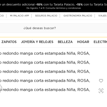
-10%
-15%
de un descuento adicional
con tu Tarjeta Palacio,
con tu Tarjeta S
De Agosto 7 al 9. Consulta términos y condiciones
CIO
MI PALACIO APP
SEGUROS PALACIO
GASTRONOMÍA PALACIO
VIAJES
ZAPATOS
JOYERÍA Y RELOJES
BELLEZA
HOGAR
ELECTR