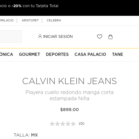
-20%
ocio o
con tu Tarjeta Total
 PALACIO
ARISTOPET
CELEBRA
INICIAR SESIÓN
ÓNICA
GOURMET
DEPORTES
CASA PALACIO
TANE
CALVIN KLEIN JEANS
Playera cuello redondo manga corta
estampada Niña
$899.00
(0)
Sin
puntuación.
TALLA:
MX
Enlace