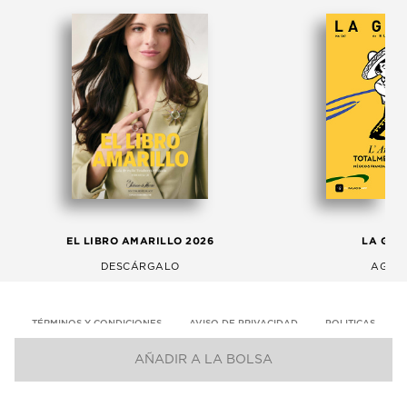
EL LIBRO AMARILLO 2026
LA GAC
DESCÁRGALO
AGOS
TÉRMINOS Y CONDICIONES
AVISO DE PRIVACIDAD
POLITICAS
AÑADIR A LA BOLSA