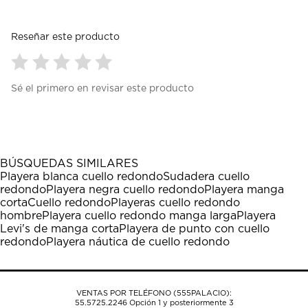
Reseñar este producto
Seleccionar
Seleccionar
Seleccionar
Seleccionar
Seleccionar
Sé el primero en revisar este producto
para
para
para
para
para
calificar
calificar
calificar
calificar
calificar
el
el
el
el
el
artículo
artículo
artículo
artículo
artículo
con
con
con
con
con
1
2
3
4
5
BÚSQUEDAS SIMILARES
estrella
estrellas.
estrellas.
estrellas.
estrellas.
Playera blanca cuello redondo
Sudadera cuello
Esta
Esta
Esta
Esta
Esta
redondo
Playera negra cuello redondo
Playera manga
acción
acción
acción
acción
acción
corta
Cuello redondo
Playeras cuello redondo
abrirá
abrirá
abrirá
abrirá
abrirá
hombre
Playera cuello redondo manga larga
Playera
el
el
el
el
el
Levi's de manga corta
Playera de punto con cuello
formulario
formulario
formulario
formulario
formulario
redondo
Playera náutica de cuello redondo
de
de
de
de
de
envío.
envío.
envío.
envío.
envío.
VENTAS POR TELÉFONO (555PALACIO):
55.5725.2246
Opción 1 y posteriormente 3