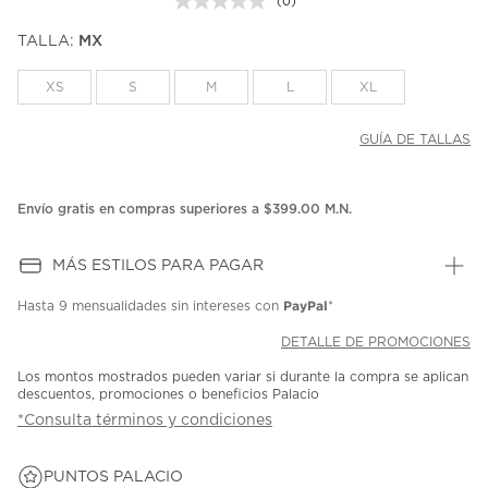
(0)
Sin
puntuación.
TALLA:
MX
Enlace
en
la
XS
S
M
L
XL
misma
página.
GUÍA DE TALLAS
Envío gratis en compras superiores a $399.00 M.N.
MÁS ESTILOS PARA PAGAR
PayPal
Hasta
9 mensualidades
sin intereses con
*
DETALLE DE PROMOCIONES
Los montos mostrados pueden variar si durante la compra se aplican
descuentos, promociones o beneficios Palacio
*Consulta términos y condiciones
PUNTOS PALACIO