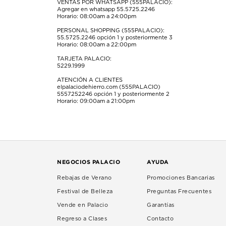
VENTAS POR WHATSAPP (555PALACIO):
Agregar en whatsapp 55.5725.2246
Horario: 08:00am a 24:00pm
PERSONAL SHOPPING (555PALACIO):
55.5725.2246
opción 1 y posteriormente 3
Horario: 08:00am a 22:00pm
TARJETA PALACIO:
5229.1999
ATENCIÓN A CLIENTES
elpalaciodehierro.com (555PALACIO)
5557252246
opción 1 y posteriormente 2
Horario: 09:00am a 21:00pm
NEGOCIOS PALACIO
AYUDA
Rebajas de Verano
Promociones Bancarias
Festival de Belleza
Preguntas Frecuentes
Vende en Palacio
Garantías
Regreso a Clases
Contacto