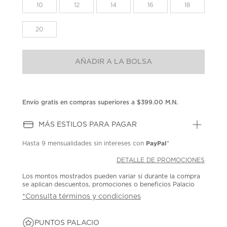
la
10
12
14
16
18
misma
página.
20
AÑADIR A LA BOLSA
Envío gratis en compras superiores a $399.00 M.N.
MÁS ESTILOS PARA PAGAR
PayPal
Hasta
9 mensualidades
sin intereses con
*
DETALLE DE PROMOCIONES
Los montos mostrados pueden variar si durante la compra
se aplican descuentos, promociones o beneficios Palacio
*Consulta términos y condiciones
PUNTOS PALACIO