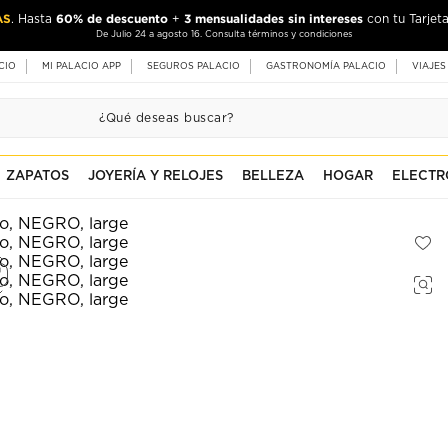
AS
60% de descuento
3 mensualidades sin intereses
. Hasta
+
con tu Tarjeta
De Julio 24 a agosto 16. Consulta términos y condiciones
CIO
MI PALACIO APP
SEGUROS PALACIO
GASTRONOMÍA PALACIO
VIAJES
ZAPATOS
JOYERÍA Y RELOJES
BELLEZA
HOGAR
ELECTR