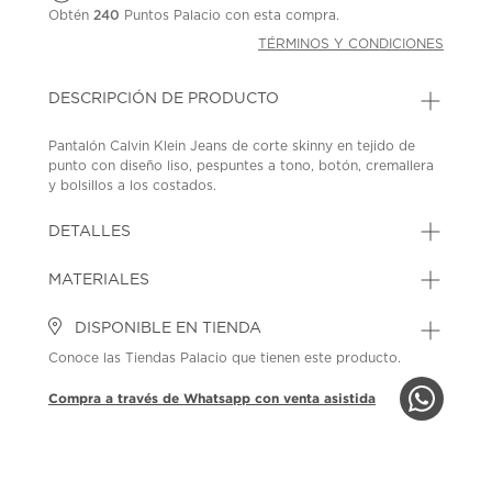
Obtén
240
Puntos Palacio con esta compra.
TÉRMINOS Y CONDICIONES
DESCRIPCIÓN DE PRODUCTO
Pantalón Calvin Klein Jeans de corte skinny en tejido de
punto con diseño liso, pespuntes a tono, botón, cremallera
y bolsillos a los costados.
SKU: 45353320
MODEL: CKFFC01F-001-039.
DETALLES
MATERIALES
DISPONIBLE EN TIENDA
Conoce las Tiendas Palacio que tienen este producto.
Compra a través de Whatsapp con venta asistida