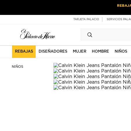
Ir
Ir
REBAJ
al
al
contenido
contenido
principal
de
TARJETA PALACIO
SERVICIOS PALA
pie
de
página
REBAJAS
DISEÑADORES
MUJER
HOMBRE
NIÑOS
NIÑOS