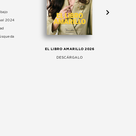
abajo
ual 2024
dad
Búsqueda
LA 
EL LIBRO AMARILLO 2026
AG
DESCÁRGALO