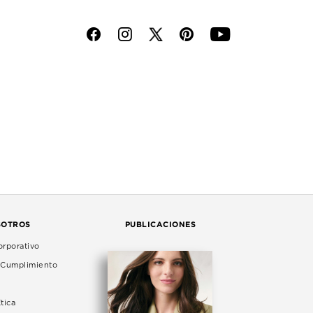
f
i
p
y
SOTROS
PUBLICACIONES
rporativo
e Cumplimiento
tica