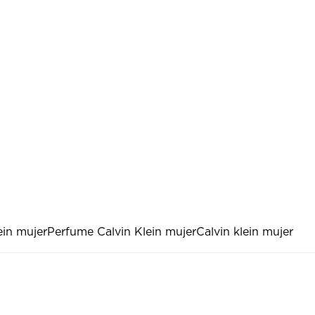
ein mujer
Perfume Calvin Klein mujer
Calvin klein mujer