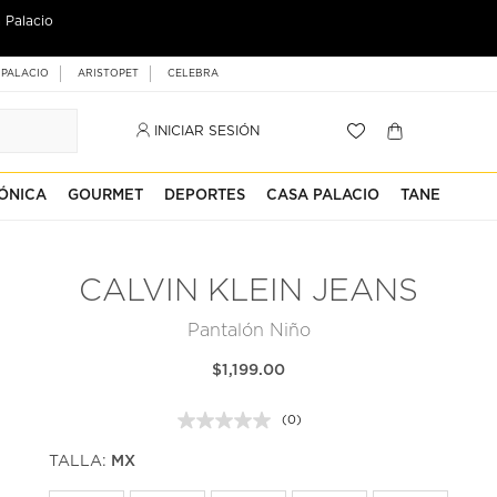
 Palacio
 PALACIO
ARISTOPET
CELEBRA
INICIAR SESIÓN
ÓNICA
GOURMET
DEPORTES
CASA PALACIO
TANE
CALVIN KLEIN JEANS
Pantalón Niño
$1,199.00
(0)
Sin
puntuación.
TALLA:
MX
Enlace
en