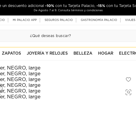
-10%
-15%
de un descuento adicional
con tu Tarjeta Palacio,
con tu Tarjeta S
De Agosto 7 al 9. Consulta términos y condiciones
CIO
MI PALACIO APP
SEGUROS PALACIO
GASTRONOMÍA PALACIO
VIAJES
ZAPATOS
JOYERÍA Y RELOJES
BELLEZA
HOGAR
ELECTR