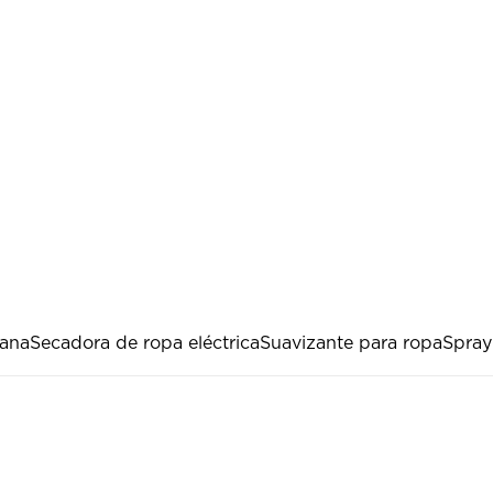
ana
Secadora de ropa eléctrica
Suavizante para ropa
Spray