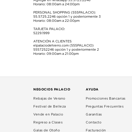
Agregar en whatsapp 55.5725.2246
Horario: 08:00am a 24:00pm
PERSONAL SHOPPING (555PALACIO):
55.5725.2246
opción 1 y posteriormente 3
Horario: 08:00am a 22:00pm
TARJETA PALACIO:
5229.1999
ATENCIÓN A CLIENTES
elpalaciodehierro.com (555PALACIO)
5557252246
opción 1 y posteriormente 2
Horario: 09:00am a 21:00pm
NEGOCIOS PALACIO
AYUDA
Rebajas de Verano
Promociones Bancarias
Festival de Belleza
Preguntas Frecuentes
Vende en Palacio
Garantías
Regreso a Clases
Contacto
Galas de Otoño
Facturación