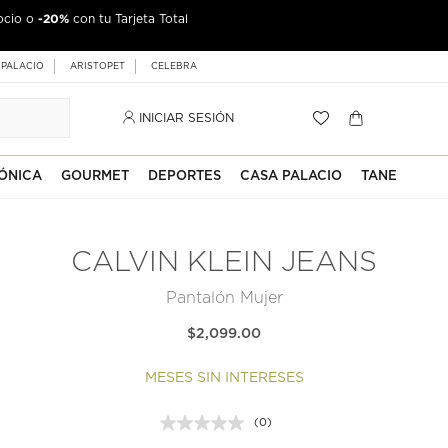
-20%
ocio o
con tu Tarjeta Total
 PALACIO
ARISTOPET
CELEBRA
INICIAR SESIÓN
ÓNICA
GOURMET
DEPORTES
CASA PALACIO
TANE
CALVIN KLEIN JEANS
Pantalón Mujer
$2,099.00
MESES SIN INTERESES
(0)
Sin
puntuación.