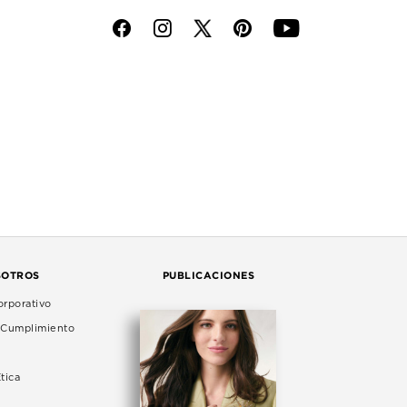
f
i
p
y
SOTROS
PUBLICACIONES
rporativo
e Cumplimiento
tica