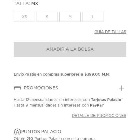
TALLA:
MX
Enlace
en
la
XS
S
M
L
misma
página.
GUÍA DE TALLAS
AÑADIR A LA BOLSA
Envío gratis en compras superiores a $399.00 M.N.
PROMOCIONES
Tarjetas Palacio
Hasta
12 mensualidades
sin intereses con
*
PayPal
Hasta
9 mensualidades
sin intereses con
*
DETALLE DE PROMOCIONES
PUNTOS PALACIO
Obtén
210
Puntos Palacio con esta compra.