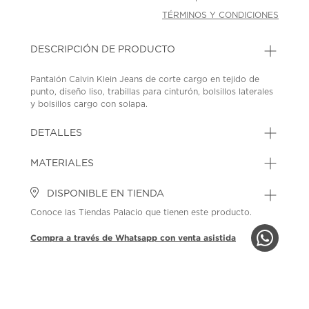
TÉRMINOS Y CONDICIONES
DESCRIPCIÓN DE PRODUCTO
Pantalón Calvin Klein Jeans de corte cargo en tejido de
punto, diseño liso, trabillas para cinturón, bolsillos laterales
y bolsillos cargo con solapa.
SKU: 45429629
MODEL: 47F623G-UB1
DETALLES
MATERIALES
DISPONIBLE EN TIENDA
Conoce las Tiendas Palacio que tienen este producto.
Compra a través de Whatsapp con venta asistida