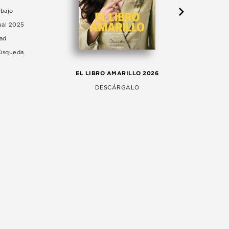
abajo
ual 2025
dad
Búsqueda
LA 
EL LIBRO AMARILLO 2026
AG
DESCÁRGALO