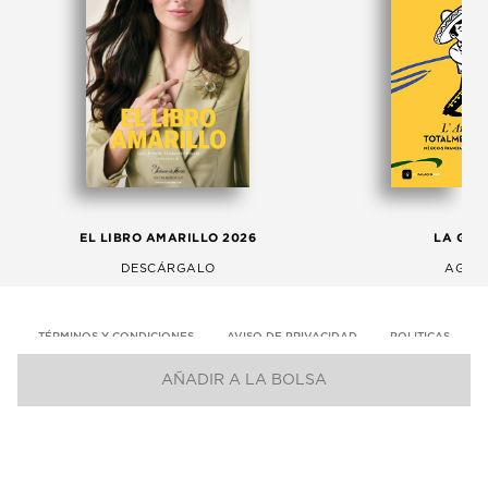
EL LIBRO AMARILLO 2026
LA GAC
DESCÁRGALO
AGOS
TÉRMINOS Y CONDICIONES
AVISO DE PRIVACIDAD
POLITICAS
AÑADIR A LA BOLSA