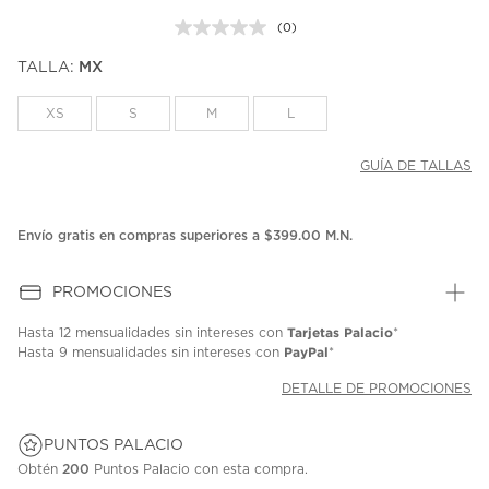
(0)
Sin
puntuación.
TALLA:
MX
Enlace
en
la
XS
S
M
L
misma
página.
GUÍA DE TALLAS
Envío gratis en compras superiores a $399.00 M.N.
PROMOCIONES
Tarjetas Palacio
Hasta
12 mensualidades
sin intereses con
*
PayPal
Hasta
9 mensualidades
sin intereses con
*
DETALLE DE PROMOCIONES
PUNTOS PALACIO
Obtén
200
Puntos Palacio con esta compra.