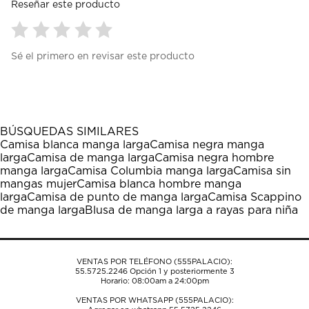
Reseñar este producto
Seleccionar
Seleccionar
Seleccionar
Seleccionar
Seleccionar
Sé el primero en revisar este producto
para
para
para
para
para
calificar
calificar
calificar
calificar
calificar
el
el
el
el
el
artículo
artículo
artículo
artículo
artículo
con
con
con
con
con
1
2
3
4
5
BÚSQUEDAS SIMILARES
estrella
estrellas.
estrellas.
estrellas.
estrellas.
Camisa blanca manga larga
Camisa negra manga
Esta
Esta
Esta
Esta
Esta
larga
Camisa de manga larga
Camisa negra hombre
acción
acción
acción
acción
acción
manga larga
Camisa Columbia manga larga
Camisa sin
abrirá
abrirá
abrirá
abrirá
abrirá
mangas mujer
Camisa blanca hombre manga
el
el
el
el
el
larga
Camisa de punto de manga larga
Camisa Scappino
formulario
formulario
formulario
formulario
formulario
de manga larga
Blusa de manga larga a rayas para niña
de
de
de
de
de
envío.
envío.
envío.
envío.
envío.
VENTAS POR TELÉFONO (555PALACIO):
55.5725.2246
Opción 1 y posteriormente 3
Horario: 08:00am a 24:00pm
VENTAS POR WHATSAPP (555PALACIO):