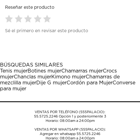
Reseñar este producto
Seleccionar
Seleccionar
Seleccionar
Seleccionar
Seleccionar
Sé el primero en revisar este producto
para
para
para
para
para
calificar
calificar
calificar
calificar
calificar
el
el
el
el
el
artículo
artículo
artículo
artículo
artículo
con
con
con
con
con
1
2
3
4
5
BÚSQUEDAS SIMILARES
estrella
estrellas.
estrellas.
estrellas.
estrellas.
Tenis mujer
Botines mujer
Chamarras mujer
Crocs
Esta
Esta
Esta
Esta
Esta
mujer
Chanclas mujer
Kimono mujer
Chamarras de
acción
acción
acción
acción
acción
mezclilla mujer
Dije G mujer
Cordón para Mujer
Converse
abrirá
abrirá
abrirá
abrirá
abrirá
para mujer
el
el
el
el
el
formulario
formulario
formulario
formulario
formulario
de
de
de
de
de
envío.
envío.
envío.
envío.
envío.
VENTAS POR TELÉFONO (555PALACIO):
55.5725.2246
Opción 1 y posteriormente 3
Horario: 08:00am a 24:00pm
VENTAS POR WHATSAPP (555PALACIO):
Agregar en whatsapp 55.5725.2246
Horario: 08:00am a 24:00pm