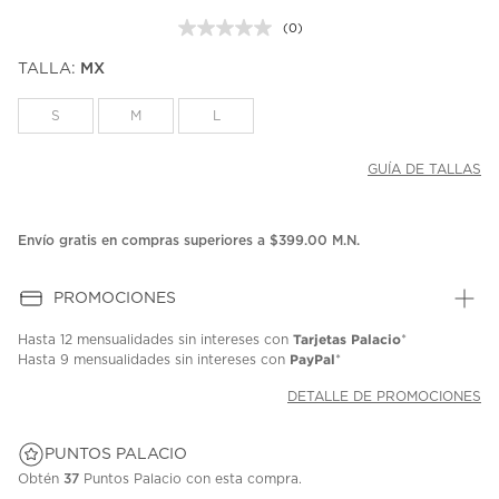
(0)
Sin
puntuación.
TALLA:
MX
Enlace
en
la
S
M
L
misma
página.
GUÍA DE TALLAS
Envío gratis en compras superiores a $399.00 M.N.
PROMOCIONES
Tarjetas Palacio
Hasta
12 mensualidades
sin intereses con
*
PayPal
Hasta
9 mensualidades
sin intereses con
*
DETALLE DE PROMOCIONES
PUNTOS PALACIO
Obtén
37
Puntos Palacio con esta compra.