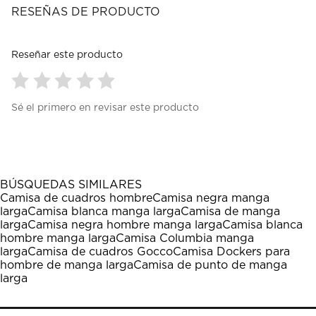
RESEÑAS DE PRODUCTO
Reseñar este producto
Seleccionar
Seleccionar
Seleccionar
Seleccionar
Seleccionar
Sé el primero en revisar este producto
para
para
para
para
para
calificar
calificar
calificar
calificar
calificar
el
el
el
el
el
artículo
artículo
artículo
artículo
artículo
con
con
con
con
con
1
2
3
4
5
BÚSQUEDAS SIMILARES
estrella
estrellas.
estrellas.
estrellas.
estrellas.
Camisa de cuadros hombre
Camisa negra manga
Esta
Esta
Esta
Esta
Esta
larga
Camisa blanca manga larga
Camisa de manga
acción
acción
acción
acción
acción
larga
Camisa negra hombre manga larga
Camisa blanca
abrirá
abrirá
abrirá
abrirá
abrirá
hombre manga larga
Camisa Columbia manga
el
el
el
el
el
larga
Camisa de cuadros Gocco
Camisa Dockers para
formulario
formulario
formulario
formulario
formulario
hombre de manga larga
Camisa de punto de manga
de
de
de
de
de
larga
envío.
envío.
envío.
envío.
envío.