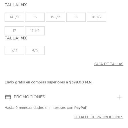
puntuación.
TALLA:
MX
Enlace
en
la
14 1/2
15
15 1/2
16
16 1/2
misma
página.
17
17 1/2
TALLA:
MX
2/3
4/5
GUÍA DE TALLAS
Envío gratis en compras superiores a $399.00 M.N.
PROMOCIONES
PayPal
Hasta
9 mensualidades
sin intereses con
*
DETALLE DE PROMOCIONES