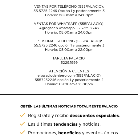
VENTAS POR TELÉFONO (555PALACIO):
55.5725.2246
Opción 1 y posteriormente 3
Horario: 08:00am a 24:00pm
VENTAS POR WHATSAPP (555PALACIO):
Agregar en whatsapp 55.5725.2246
Horario: 08:00am a 24:00pm
PERSONAL SHOPPING (555PALACIO):
55.5725.2246
opción 1 y posteriormente 3
Horario: 08:00am a 22:00pm
TARJETA PALACIO:
5229.1999
ATENCIÓN A CLIENTES
elpalaciodehierro.com (555PALACIO)
5557252246
opción 1 y posteriormente 2
Horario: 09:00am a 21:00pm
OBTÉN LAS ÚLTIMAS NOTICIAS TOTALMENTE PALACIO
descuentos especiales
Regístrate y recibe
.
tendencias
Las últimas
y noticias.
beneficios
Promociones,
y eventos únicos.