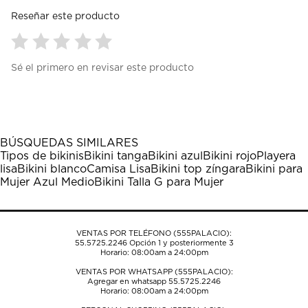
Reseñar este producto
Seleccionar
Seleccionar
Seleccionar
Seleccionar
Seleccionar
Sé el primero en revisar este producto
para
para
para
para
para
calificar
calificar
calificar
calificar
calificar
el
el
el
el
el
artículo
artículo
artículo
artículo
artículo
con
con
con
con
con
1
2
3
4
5
BÚSQUEDAS SIMILARES
estrella
estrellas.
estrellas.
estrellas.
estrellas.
Tipos de bikinis
Bikini tanga
Bikini azul
Bikini rojo
Playera
Esta
Esta
Esta
Esta
Esta
lisa
Bikini blanco
Camisa Lisa
Bikini top zíngara
Bikini para
acción
acción
acción
acción
acción
Mujer Azul Medio
Bikini Talla G para Mujer
abrirá
abrirá
abrirá
abrirá
abrirá
el
el
el
el
el
formulario
formulario
formulario
formulario
formulario
de
de
de
de
de
VENTAS POR TELÉFONO (555PALACIO):
envío.
envío.
envío.
envío.
envío.
55.5725.2246
Opción 1 y posteriormente 3
Horario: 08:00am a 24:00pm
VENTAS POR WHATSAPP (555PALACIO):
Agregar en whatsapp 55.5725.2246
Horario: 08:00am a 24:00pm