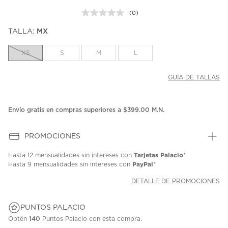
(0)
Sin
puntuación.
TALLA:
MX
Enlace
en
la
XS
S
M
L
misma
página.
GUÍA DE TALLAS
Envío gratis en compras superiores a $399.00 M.N.
PROMOCIONES
Tarjetas Palacio
Hasta
12 mensualidades
sin intereses con
*
PayPal
Hasta
9 mensualidades
sin intereses con
*
DETALLE DE PROMOCIONES
PUNTOS PALACIO
Obtén
140
Puntos Palacio con esta compra.