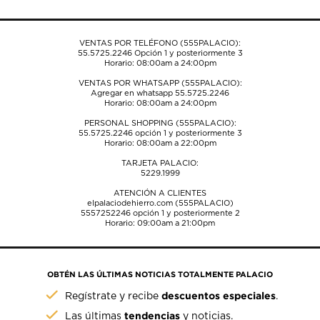
formulario
formulario
formulario
formulario
formulario
de
de
de
de
de
envío.
envío.
envío.
envío.
envío.
VENTAS POR TELÉFONO (555PALACIO):
55.5725.2246
Opción 1 y posteriormente 3
Horario: 08:00am a 24:00pm
VENTAS POR WHATSAPP (555PALACIO):
Agregar en whatsapp 55.5725.2246
Horario: 08:00am a 24:00pm
PERSONAL SHOPPING (555PALACIO):
55.5725.2246
opción 1 y posteriormente 3
Horario: 08:00am a 22:00pm
TARJETA PALACIO:
5229.1999
ATENCIÓN A CLIENTES
elpalaciodehierro.com (555PALACIO)
5557252246
opción 1 y posteriormente 2
Horario: 09:00am a 21:00pm
OBTÉN LAS ÚLTIMAS NOTICIAS TOTALMENTE PALACIO
descuentos especiales
Regístrate y recibe
.
tendencias
Las últimas
y noticias.