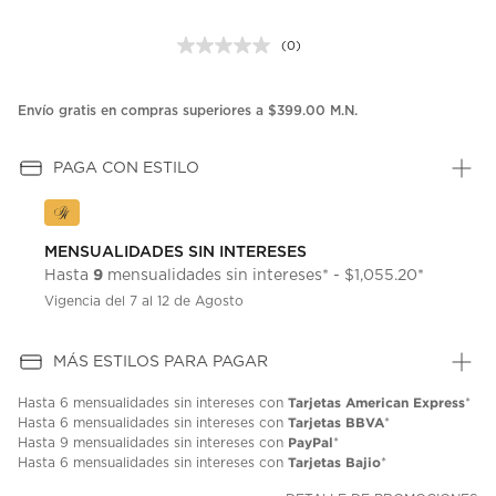
(0)
Sin
puntuación.
Enlace
en
Envío gratis en compras superiores a $399.00 M.N.
la
misma
página.
PAGA CON ESTILO
MENSUALIDADES SIN INTERESES
9
Hasta
mensualidades sin intereses* - $1,055.20*
Vigencia del 7 al 12 de Agosto
MÁS ESTILOS PARA PAGAR
Tarjetas American Express
Hasta
6 mensualidades
sin intereses con
*
Tarjetas BBVA
Hasta
6 mensualidades
sin intereses con
*
PayPal
Hasta
9 mensualidades
sin intereses con
*
Tarjetas Bajio
Hasta
6 mensualidades
sin intereses con
*