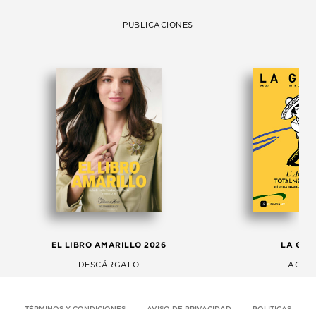
PUBLICACIONES
EL LIBRO AMARILLO 2026
LA GAC
DESCÁRGALO
AGOS
TÉRMINOS Y CONDICIONES
AVISO DE PRIVACIDAD
POLITICAS