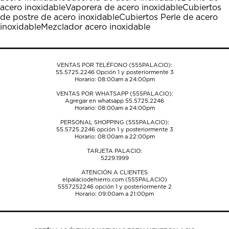
abrirá
abrirá
abrirá
abrirá
abrirá
acero inoxidable
Vaporera de acero inoxidable
Cubiertos
el
el
el
el
el
de postre de acero inoxidable
Cubiertos Perle de acero
formulario
formulario
formulario
formulario
formulario
inoxidable
Mezclador acero inoxidable
de
de
de
de
de
envío.
envío.
envío.
envío.
envío.
VENTAS POR TELÉFONO (555PALACIO):
55.5725.2246
Opción 1 y posteriormente 3
Horario: 08:00am a 24:00pm
VENTAS POR WHATSAPP (555PALACIO):
Agregar en whatsapp 55.5725.2246
Horario: 08:00am a 24:00pm
PERSONAL SHOPPING (555PALACIO):
55.5725.2246
opción 1 y posteriormente 3
Horario: 08:00am a 22:00pm
TARJETA PALACIO:
5229.1999
ATENCIÓN A CLIENTES
elpalaciodehierro.com (555PALACIO)
5557252246
opción 1 y posteriormente 2
Horario: 09:00am a 21:00pm