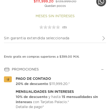
$111,999.20
$139,999.00
Quedan pocos
MESES SIN INTERESES
(0)
Sin
puntuación.
Enlace
Sin garantia extendida seleccionada
en
la
misma
página.
Envío gratis en compras superiores a $399.00 M.N.
PROMOCIONES
PAGO DE CONTADO
20% de descuento
$111,999.20.*
MENSUALIDADES SIN INTERESES
10% de descuento
15 mensualidades sin
y hasta
intereses
con Tarjetas Palacio.*
Detalle de pago*