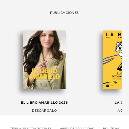
PUBLICACIONES
EL LIBRO AMARILLO 2026
LA GAC
DESCÁRGALO
AGOS
TÉRMINOS Y CONDICIONES
AVISO DE PRIVACIDAD
POLITICAS