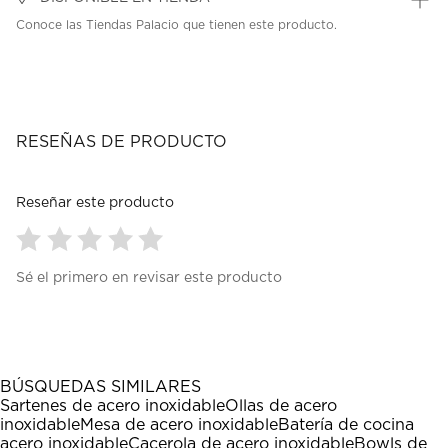
Conoce las Tiendas Palacio que tienen este producto.
RESEÑAS DE PRODUCTO
Reseñar este producto
Seleccionar
Seleccionar
Seleccionar
Seleccionar
Seleccionar
Sé el primero en revisar este producto
para
para
para
para
para
calificar
calificar
calificar
calificar
calificar
el
el
el
el
el
artículo
artículo
artículo
artículo
artículo
con
con
con
con
con
1
2
3
4
5
BÚSQUEDAS SIMILARES
estrella
estrellas.
estrellas.
estrellas.
estrellas.
Sartenes de acero inoxidable
Ollas de acero
Esta
Esta
Esta
Esta
Esta
inoxidable
Mesa de acero inoxidable
Batería de cocina
acción
acción
acción
acción
acción
acero inoxidable
Cacerola de acero inoxidable
Bowls de