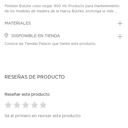
Polisten Butzke color nogal, 900 ml; Producto para mantenimiento
de los muebles de madera de la marca Butzke, prolonga la vida ...
MATERIALES
DISPONIBLE EN TIENDA
Conoce las Tiendas Palacio que tienen este producto.
RESEÑAS DE PRODUCTO
Reseñar este producto
Seleccionar
Seleccionar
Seleccionar
Seleccionar
Seleccionar
Sé el primero en revisar este producto
para
para
para
para
para
calificar
calificar
calificar
calificar
calificar
el
el
el
el
el