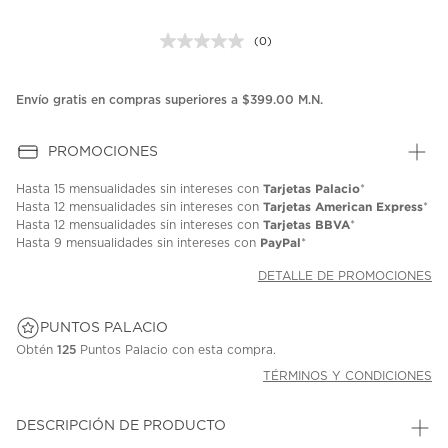
(0)
Sin
puntuación.
Enlace
en
Envío gratis en compras superiores a $399.00 M.N.
la
misma
página.
PROMOCIONES
Tarjetas Palacio
Hasta
15 mensualidades
sin intereses con
*
Tarjetas American Express
Hasta
12 mensualidades
sin intereses con
*
Tarjetas BBVA
Hasta
12 mensualidades
sin intereses con
*
PayPal
Hasta
9 mensualidades
sin intereses con
*
DETALLE DE PROMOCIONES
PUNTOS PALACIO
Obtén
125
Puntos Palacio con esta compra.
TÉRMINOS Y CONDICIONES
DESCRIPCIÓN DE PRODUCTO