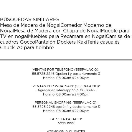
artículo
artículo
artículo
artículo
artículo
con
con
con
con
con
1
2
3
4
5
BÚSQUEDAS SIMILARES
estrella
estrellas.
estrellas.
estrellas.
estrellas.
Mesa de Madera de Nogal
Comedor Moderno de
Esta
Esta
Esta
Esta
Esta
Nogal
Mesa de Madera con Chapa de Nogal
Mueble para
acción
acción
acción
acción
acción
TV en nogal
Muebles para Recámara en Nogal
Camisa de
abrirá
abrirá
abrirá
abrirá
abrirá
cuadros Gocco
Pantalón Dockers Kaki
Tenis casuales
el
el
el
el
el
Chuck 70 para hombre
formulario
formulario
formulario
formulario
formulario
de
de
de
de
de
envío.
envío.
envío.
envío.
envío.
VENTAS POR TELÉFONO (555PALACIO):
55.5725.2246
Opción 1 y posteriormente 3
Horario: 08:00am a 24:00pm
VENTAS POR WHATSAPP (555PALACIO):
Agregar en whatsapp 55.5725.2246
Horario: 08:00am a 24:00pm
PERSONAL SHOPPING (555PALACIO):
55.5725.2246
opción 1 y posteriormente 3
Horario: 08:00am a 22:00pm
TARJETA PALACIO:
5229.1999
ATENCIÓN A CLIENTES