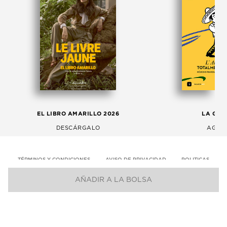
EL LIBRO AMARILLO 2026
LA GAC
DESCÁRGALO
AGOS
TÉRMINOS Y CONDICIONES
AVISO DE PRIVACIDAD
POLITICAS
AÑADIR A LA BOLSA