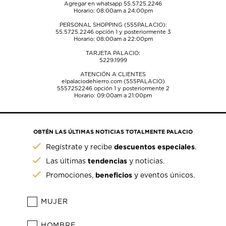
Agregar en whatsapp 55.5725.2246
Horario: 08:00am a 24:00pm
PERSONAL SHOPPING (555PALACIO):
55.5725.2246
opción 1 y posteriormente 3
Horario: 08:00am a 22:00pm
TARJETA PALACIO:
5229.1999
ATENCIÓN A CLIENTES
elpalaciodehierro.com (555PALACIO)
5557252246
opción 1 y posteriormente 2
Horario: 09:00am a 21:00pm
OBTÉN LAS ÚLTIMAS NOTICIAS TOTALMENTE PALACIO
descuentos especiales
Regístrate y recibe
.
tendencias
Las últimas
y noticias.
beneficios
Promociones,
y eventos únicos.
MUJER
HOMBRE