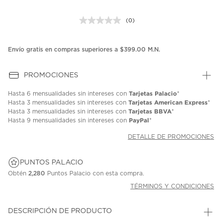
(0)
Sin
puntuación.
Enlace
en
Envío gratis en compras superiores a $399.00 M.N.
la
misma
página.
PROMOCIONES
Tarjetas Palacio
Hasta
6 mensualidades
sin intereses con
*
Tarjetas American Express
Hasta
3 mensualidades
sin intereses con
*
Tarjetas BBVA
Hasta
3 mensualidades
sin intereses con
*
PayPal
Hasta
9 mensualidades
sin intereses con
*
DETALLE DE PROMOCIONES
PUNTOS PALACIO
Obtén
2,280
Puntos Palacio con esta compra.
TÉRMINOS Y CONDICIONES
DESCRIPCIÓN DE PRODUCTO