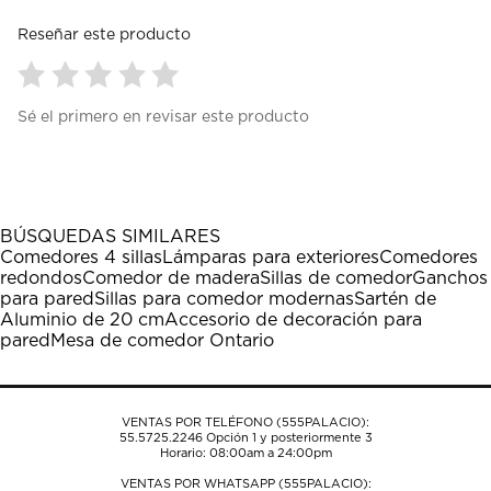
Reseñar este producto
Seleccionar
Seleccionar
Seleccionar
Seleccionar
Seleccionar
Sé el primero en revisar este producto
para
para
para
para
para
calificar
calificar
calificar
calificar
calificar
el
el
el
el
el
artículo
artículo
artículo
artículo
artículo
con
con
con
con
con
1
2
3
4
5
BÚSQUEDAS SIMILARES
estrella
estrellas.
estrellas.
estrellas.
estrellas.
Comedores 4 sillas
Lámparas para exteriores
Comedores
Esta
Esta
Esta
Esta
Esta
redondos
Comedor de madera
Sillas de comedor
Ganchos
acción
acción
acción
acción
acción
para pared
Sillas para comedor modernas
Sartén de
abrirá
abrirá
abrirá
abrirá
abrirá
Aluminio de 20 cm
Accesorio de decoración para
el
el
el
el
el
pared
Mesa de comedor Ontario
formulario
formulario
formulario
formulario
formulario
de
de
de
de
de
envío.
envío.
envío.
envío.
envío.
VENTAS POR TELÉFONO (555PALACIO):
55.5725.2246
Opción 1 y posteriormente 3
Horario: 08:00am a 24:00pm
VENTAS POR WHATSAPP (555PALACIO):