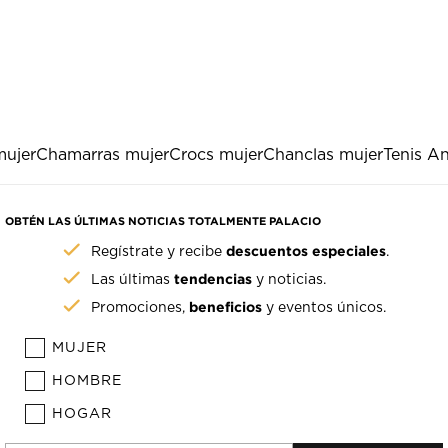
mujer
Chamarras mujer
Crocs mujer
Chanclas mujer
Tenis A
OBTÉN LAS ÚLTIMAS NOTICIAS TOTALMENTE PALACIO
descuentos especiales
Regístrate y recibe
.
tendencias
Las últimas
y noticias.
beneficios
Promociones,
y eventos únicos.
MUJER
HOMBRE
HOGAR