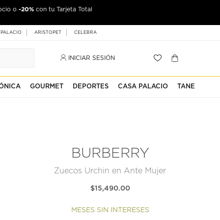
-20%
ocio o
con tu Tarjeta Total
 PALACIO
ARISTOPET
CELEBRA
INICIAR SESIÓN
ÓNICA
GOURMET
DEPORTES
CASA PALACIO
TANE
BURBERRY
Zuecos Urchin en Ante Mujer
$15,490.00
MESES SIN INTERESES