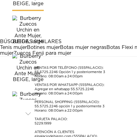
BÚSQUEDAS SIMILARES
Tenis mujer
Botines mujer
Botas mujer negras
Botas Flexi 
mujer
Zuecos Fenji para mujer
VENTAS POR TELÉFONO (555PALACIO):
55.5725.2246
Opción 1 y posteriormente 3
Horario: 08:00am a 24:00pm
VENTAS POR WHATSAPP (555PALACIO):
Agregar en whatsapp 55.5725.2246
Horario: 08:00am a 24:00pm
PERSONAL SHOPPING (555PALACIO):
55.5725.2246
opción 1 y posteriormente 3
Horario: 08:00am a 22:00pm
TARJETA PALACIO:
5229.1999
ATENCIÓN A CLIENTES
elpalaciodehierro.com (555PALACIO)