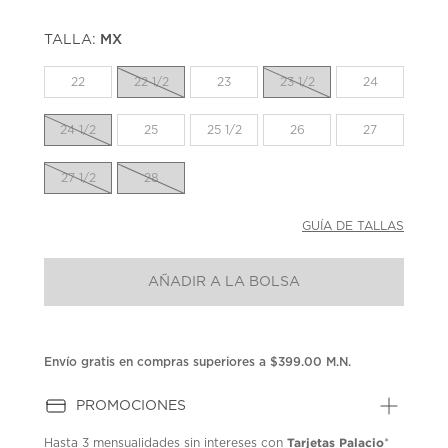
TALLA:
MX
22
22 1/2
23
23 1/2
24
24 1/2
25
25 1/2
26
27
27 1/2
28
GUÍA DE TALLAS
AÑADIR A LA BOLSA
Envío gratis en compras superiores a $399.00 M.N.
PROMOCIONES
Tarjetas Palacio
Hasta
3 mensualidades
sin intereses con
*