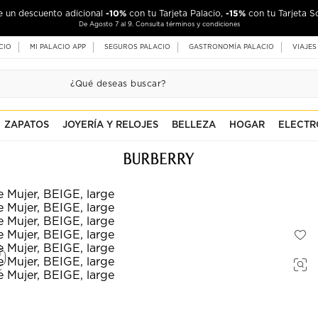
-10%
-15%
de un descuento adicional
con tu Tarjeta Palacio,
con tu Tarjeta S
De Agosto 7 al 9. Consulta términos y condiciones
CIO
MI PALACIO APP
SEGUROS PALACIO
GASTRONOMÍA PALACIO
VIAJES
ZAPATOS
JOYERÍA Y RELOJES
BELLEZA
HOGAR
ELECTR