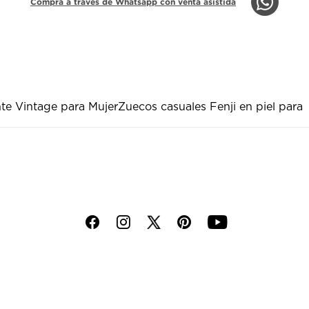
Compra a través de Whatsapp con venta asistida
nte Vintage para Mujer
Zuecos casuales Fenji en piel para
f
i
p
y