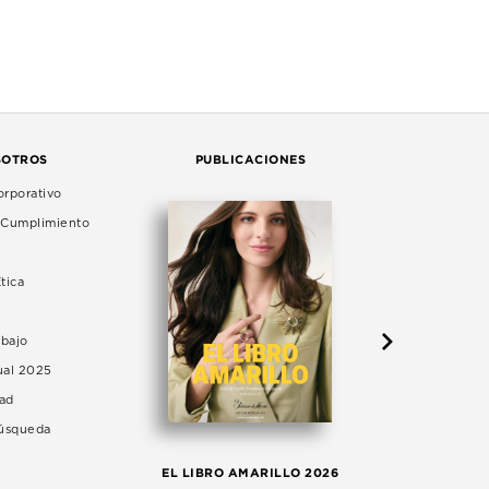
SOTROS
PUBLICACIONES
rporativo
e Cumplimiento
tica
abajo
ual 2025
dad
Búsqueda
LA 
EL LIBRO AMARILLO 2026
AG