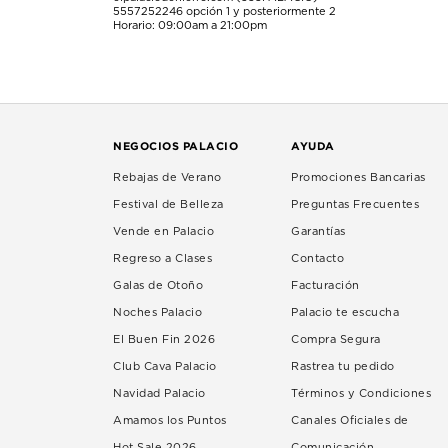
5557252246
opción 1 y posteriormente 2
Horario: 09:00am a 21:00pm
NEGOCIOS PALACIO
AYUDA
Rebajas de Verano
Promociones Bancarias
Festival de Belleza
Preguntas Frecuentes
Vende en Palacio
Garantías
Regreso a Clases
Contacto
Galas de Otoño
Facturación
Noches Palacio
Palacio te escucha
El Buen Fin 2026
Compra Segura
Club Cava Palacio
Rastrea tu pedido
Navidad Palacio
Términos y Condiciones
Amamos los Puntos
Canales Oficiales de
Hot Sale 2026
Comunicación