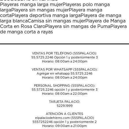
Playeras manga larga mujer
Playeras polo manga
larga
Playera sin mangas mujer
Playera manga
corta
Playera deportiva manga larga
Playera de manga
larga blanca
Camisa sin mangas mujer
Playera de Manga
Corta en Rosa Claro
Playera sin mangas de Puma
Playera
de manga corta a rayas
VENTAS POR TELÉFONO (555PALACIO):
55.5725.2246
Opción 1 y posteriormente 3
Horario: 08:00am a 24:00pm
VENTAS POR WHATSAPP (555PALACIO):
Agregar en whatsapp 55.5725.2246
Horario: 08:00am a 24:00pm
PERSONAL SHOPPING (555PALACIO):
55.5725.2246
opción 1 y posteriormente 3
Horario: 08:00am a 22:00pm
TARJETA PALACIO:
5229.1999
ATENCIÓN A CLIENTES
elpalaciodehierro.com (555PALACIO)
5557252246
opción 1 y posteriormente 2
Horario: 09:00am a 21:00pm