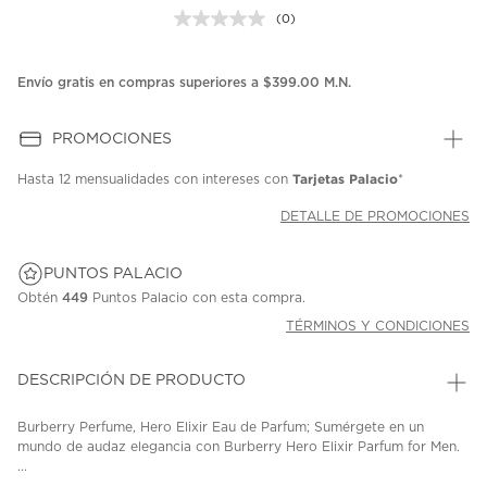
(0)
Sin
puntuación.
Enlace
en
Envío gratis en compras superiores a $399.00 M.N.
la
misma
página.
PROMOCIONES
Tarjetas Palacio
Hasta
12 mensualidades
con intereses con
*
DETALLE DE PROMOCIONES
PUNTOS PALACIO
Obtén
449
Puntos Palacio con esta compra.
TÉRMINOS Y CONDICIONES
DESCRIPCIÓN DE PRODUCTO
Burberry Perfume, Hero Elixir Eau de Parfum; Sumérgete en un
mundo de audaz elegancia con Burberry Hero Elixir Parfum for Men.
...