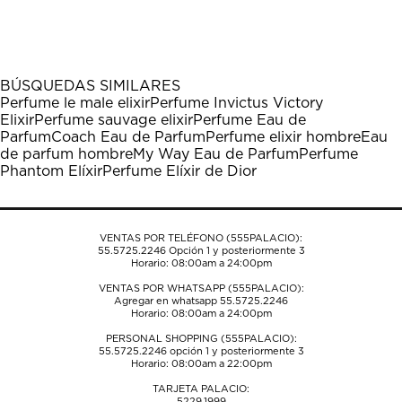
calificar
calificar
calificar
calificar
calificar
el
el
el
el
el
artículo
artículo
artículo
artículo
artículo
con
con
con
con
con
1
2
3
4
5
BÚSQUEDAS SIMILARES
estrella
estrellas.
estrellas.
estrellas.
estrellas.
Perfume le male elixir
Perfume Invictus Victory
Esta
Esta
Esta
Esta
Esta
Elixir
Perfume sauvage elixir
Perfume Eau de
acción
acción
acción
acción
acción
Parfum
Coach Eau de Parfum
Perfume elixir hombre
Eau
abrirá
abrirá
abrirá
abrirá
abrirá
de parfum hombre
My Way Eau de Parfum
Perfume
el
el
el
el
el
Phantom Elíxir
Perfume Elíxir de Dior
formulario
formulario
formulario
formulario
formulario
de
de
de
de
de
envío.
envío.
envío.
envío.
envío.
VENTAS POR TELÉFONO (555PALACIO):
55.5725.2246
Opción 1 y posteriormente 3
Horario: 08:00am a 24:00pm
VENTAS POR WHATSAPP (555PALACIO):
Agregar en whatsapp 55.5725.2246
Horario: 08:00am a 24:00pm
PERSONAL SHOPPING (555PALACIO):
55.5725.2246
opción 1 y posteriormente 3
Horario: 08:00am a 22:00pm
TARJETA PALACIO:
5229.1999