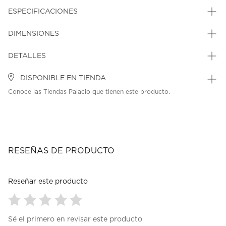
ESPECIFICACIONES
DIMENSIONES
DETALLES
DISPONIBLE EN TIENDA
Conoce las Tiendas Palacio que tienen este producto.
RESEÑAS DE PRODUCTO
Reseñar este producto
Seleccionar
Seleccionar
Seleccionar
Seleccionar
Seleccionar
Sé el primero en revisar este producto
para
para
para
para
para