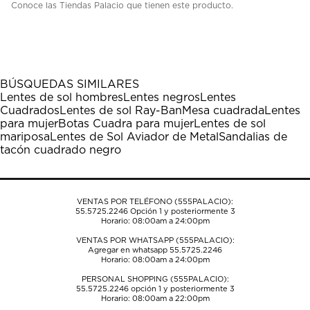
Conoce las Tiendas Palacio que tienen este producto.
BÚSQUEDAS SIMILARES
Lentes de sol hombres
Lentes negros
Lentes
Cuadrados
Lentes de sol Ray-Ban
Mesa cuadrada
Lentes
para mujer
Botas Cuadra para mujer
Lentes de sol
mariposa
Lentes de Sol Aviador de Metal
Sandalias de
tacón cuadrado negro
VENTAS POR TELÉFONO (555PALACIO):
55.5725.2246
Opción 1 y posteriormente 3
Horario: 08:00am a 24:00pm
VENTAS POR WHATSAPP (555PALACIO):
Agregar en whatsapp 55.5725.2246
Horario: 08:00am a 24:00pm
PERSONAL SHOPPING (555PALACIO):
55.5725.2246
opción 1 y posteriormente 3
Horario: 08:00am a 22:00pm