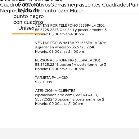
Cuadros decorativos
Gorras negras
Lentes Cuadrados
Pun
Negros
Tejido de Punto para Mujer
VENTAS POR TELÉFONO (555PALACIO):
55.5725.2246
Opción 1 y posteriormente 3
Horario: 08:00am a 24:00pm
VENTAS POR WHATSAPP (555PALACIO):
Agregar en whatsapp 55.5725.2246
Horario: 08:00am a 24:00pm
PERSONAL SHOPPING (555PALACIO):
55.5725.2246
opción 1 y posteriormente 3
Horario: 08:00am a 22:00pm
TARJETA PALACIO:
5229.1999
ATENCIÓN A CLIENTES
elpalaciodehierro.com (555PALACIO)
5557252246
opción 1 y posteriormente 2
Horario: 09:00am a 21:00pm