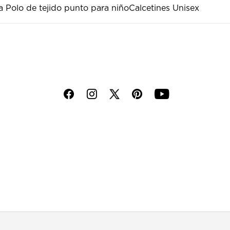
a Polo de tejido punto para niño
Calcetines Unisex
f
i
p
y