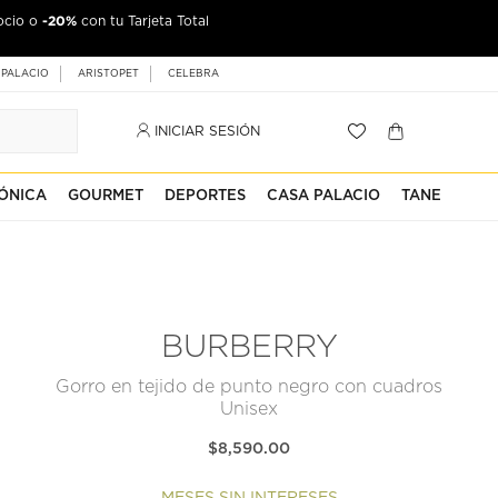
-20%
ocio o
con tu Tarjeta Total
 PALACIO
ARISTOPET
CELEBRA
INICIAR SESIÓN
ÓNICA
GOURMET
DEPORTES
CASA PALACIO
TANE
BURBERRY
Gorro en tejido de punto negro con cuadros
Unisex
$8,590.00
MESES SIN INTERESES