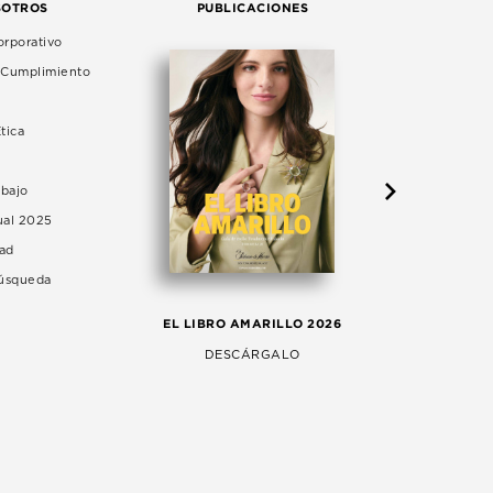
SOTROS
PUBLICACIONES
rporativo
e Cumplimiento
tica
abajo
ual 2025
dad
Búsqueda
LA 
EL LIBRO AMARILLO 2026
AG
DESCÁRGALO