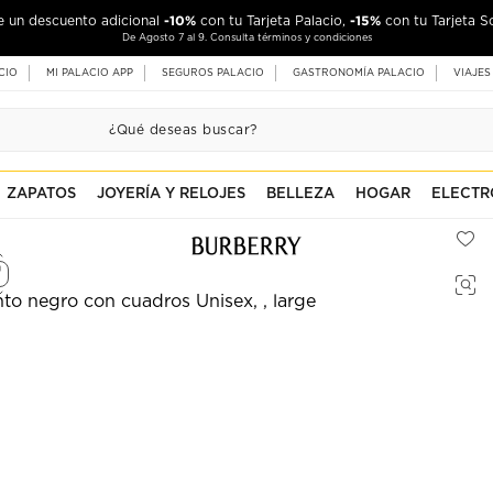
-10%
-15%
de un descuento adicional
con tu Tarjeta Palacio,
con tu Tarjeta S
De Agosto 7 al 9. Consulta términos y condiciones
CIO
MI PALACIO APP
SEGUROS PALACIO
GASTRONOMÍA PALACIO
VIAJES
ZAPATOS
JOYERÍA Y RELOJES
BELLEZA
HOGAR
ELECTR