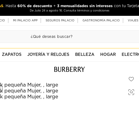
AS
60% de descuento
3 mensualidades sin intereses
. Hasta
+
con tu Tarjeta
De Julio 24 a agosto 16. Consulta términos y condiciones
CIO
MI PALACIO APP
SEGUROS PALACIO
GASTRONOMÍA PALACIO
VIAJES
ZAPATOS
JOYERÍA Y RELOJES
BELLEZA
HOGAR
ELECTR