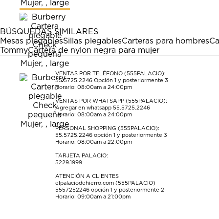
BÚSQUEDAS SIMILARES
Mesas plegables
Sillas plegables
Carteras para hombres
Ca
Tommy
Cartera de nylon negra para mujer
VENTAS POR TELÉFONO (555PALACIO):
55.5725.2246
Opción 1 y posteriormente 3
Horario: 08:00am a 24:00pm
VENTAS POR WHATSAPP (555PALACIO):
Agregar en whatsapp 55.5725.2246
Horario: 08:00am a 24:00pm
PERSONAL SHOPPING (555PALACIO):
55.5725.2246
opción 1 y posteriormente 3
Horario: 08:00am a 22:00pm
TARJETA PALACIO:
5229.1999
ATENCIÓN A CLIENTES
elpalaciodehierro.com (555PALACIO)
5557252246
opción 1 y posteriormente 2
Horario: 09:00am a 21:00pm