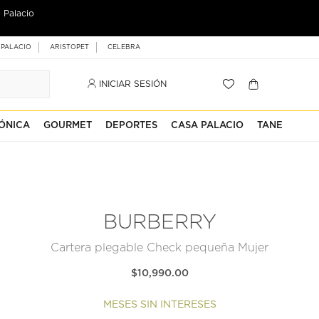
 Palacio
 PALACIO
ARISTOPET
CELEBRA
INICIAR SESIÓN
ÓNICA
GOURMET
DEPORTES
CASA PALACIO
TANE
BURBERRY
Cartera plegable Check pequeña Mujer
$10,990.00
MESES SIN INTERESES