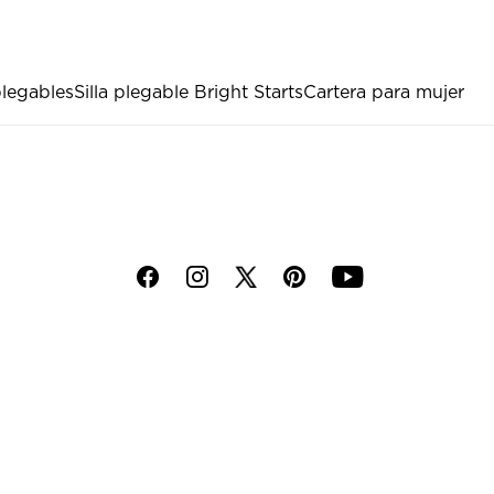
plegables
Silla plegable Bright Starts
Cartera para mujer
f
i
p
y