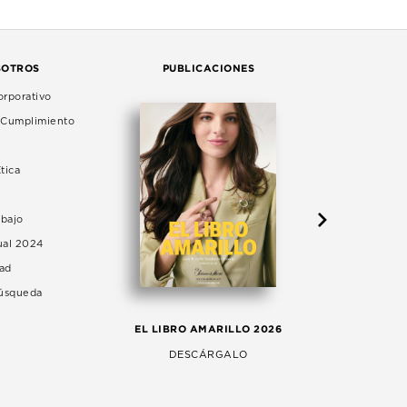
SOTROS
PUBLICACIONES
rporativo
e Cumplimiento
tica
abajo
ual 2024
dad
Búsqueda
LA 
EL LIBRO AMARILLO 2026
AG
DESCÁRGALO