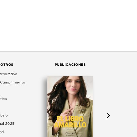
SOTROS
PUBLICACIONES
rporativo
e Cumplimiento
tica
abajo
ual 2025
dad