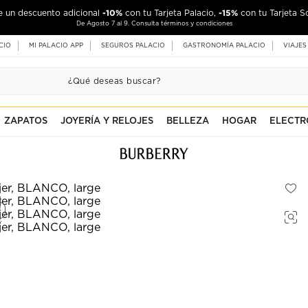
-10%
-15%
de un descuento adicional
con tu Tarjeta Palacio,
con tu Tarjeta S
De Agosto 7 al 9. Consulta términos y condiciones
CIO
MI PALACIO APP
SEGUROS PALACIO
GASTRONOMÍA PALACIO
VIAJES
ZAPATOS
JOYERÍA Y RELOJES
BELLEZA
HOGAR
ELECTR