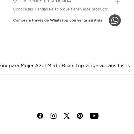
DISPONIBLE EN TIENDA
Conoce las Tiendas Palacio que tienen este producto.
Compra a través de Whatsapp con venta asistida
kini para Mujer Azul Medio
Bikini top zíngara
Jeans Lisos
f
i
p
y