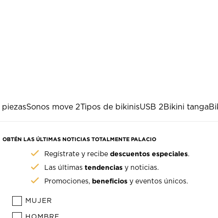
 piezas
Sonos move 2
Tipos de bikinis
USB 2
Bikini tanga
Bi
OBTÉN LAS ÚLTIMAS NOTICIAS TOTALMENTE PALACIO
descuentos especiales
Regístrate y recibe
.
tendencias
Las últimas
y noticias.
beneficios
Promociones,
y eventos únicos.
MUJER
HOMBRE