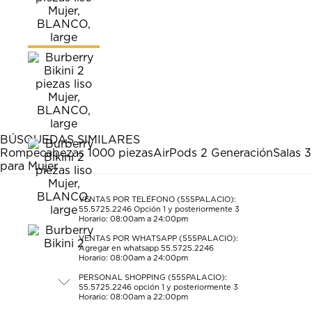
BÚSQUEDAS SIMILARES
Rompecabezas 1000 piezas
AirPods 2 Generación
Salas 3
para Mujer
VENTAS POR TELÉFONO (555PALACIO):
55.5725.2246
Opción 1 y posteriormente 3
Horario: 08:00am a 24:00pm
VENTAS POR WHATSAPP (555PALACIO):
Agregar en whatsapp 55.5725.2246
Horario: 08:00am a 24:00pm
PERSONAL SHOPPING (555PALACIO):
55.5725.2246
opción 1 y posteriormente 3
Horario: 08:00am a 22:00pm