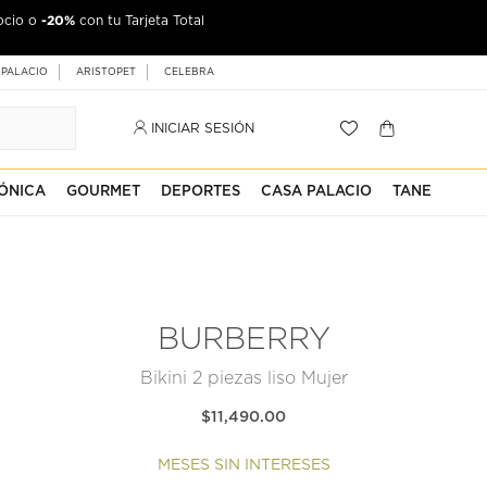
-20%
ocio o
con tu Tarjeta Total
 PALACIO
ARISTOPET
CELEBRA
INICIAR SESIÓN
ÓNICA
GOURMET
DEPORTES
CASA PALACIO
TANE
BURBERRY
Bikini 2 piezas liso Mujer
$11,490.00
MESES SIN INTERESES