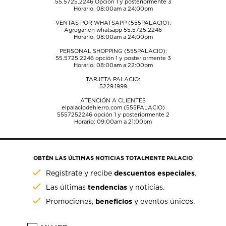
55.5725.2246
Opción 1 y posteriormente 3
Horario: 08:00am a 24:00pm
VENTAS POR WHATSAPP (555PALACIO):
Agregar en whatsapp 55.5725.2246
Horario: 08:00am a 24:00pm
PERSONAL SHOPPING (555PALACIO):
55.5725.2246
opción 1 y posteriormente 3
Horario: 08:00am a 22:00pm
TARJETA PALACIO:
5229.1999
ATENCIÓN A CLIENTES
elpalaciodehierro.com (555PALACIO)
5557252246
opción 1 y posteriormente 2
Horario: 09:00am a 21:00pm
OBTÉN LAS ÚLTIMAS NOTICIAS TOTALMENTE PALACIO
descuentos especiales
Regístrate y recibe
.
tendencias
Las últimas
y noticias.
beneficios
Promociones,
y eventos únicos.