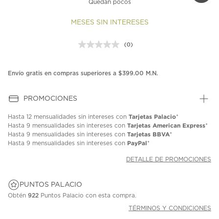
Quedan pocos
MESES SIN INTERESES
(0)
Sin
puntuación.
Enlace
en
Envío gratis en compras superiores a $399.00 M.N.
la
misma
página.
PROMOCIONES
Tarjetas Palacio
Hasta
12 mensualidades
sin intereses con
*
Tarjetas American Express
Hasta
9 mensualidades
sin intereses con
*
Tarjetas BBVA
Hasta
9 mensualidades
sin intereses con
*
PayPal
Hasta
9 mensualidades
sin intereses con
*
DETALLE DE PROMOCIONES
PUNTOS PALACIO
Obtén
922
Puntos Palacio con esta compra.
TÉRMINOS Y CONDICIONES