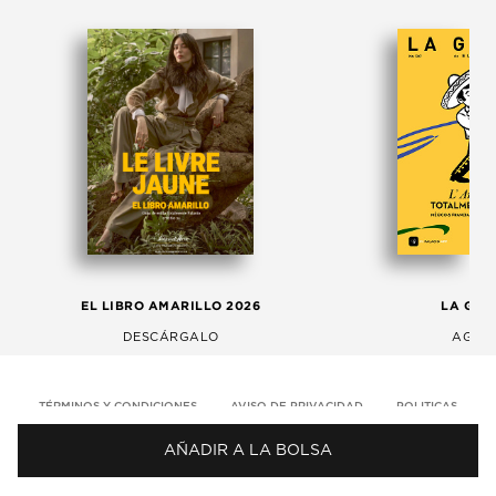
EL LIBRO AMARILLO 2026
LA GAC
DESCÁRGALO
AGOS
TÉRMINOS Y CONDICIONES
AVISO DE PRIVACIDAD
POLITICAS
AÑADIR A LA BOLSA