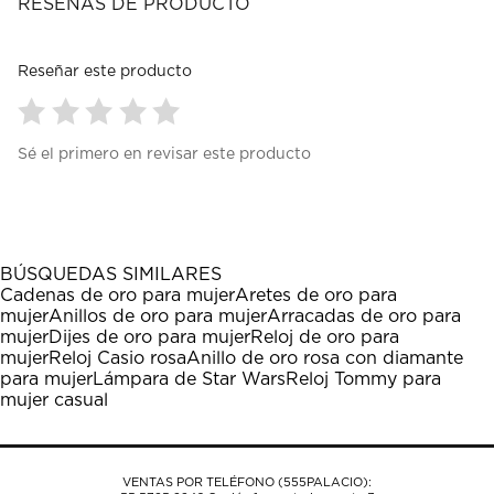
RESEÑAS DE PRODUCTO
Reseñar este producto
Seleccionar
Seleccionar
Seleccionar
Seleccionar
Seleccionar
Sé el primero en revisar este producto
para
para
para
para
para
calificar
calificar
calificar
calificar
calificar
el
el
el
el
el
artículo
artículo
artículo
artículo
artículo
con
con
con
con
con
1
2
3
4
5
BÚSQUEDAS SIMILARES
estrella
estrellas.
estrellas.
estrellas.
estrellas.
Cadenas de oro para mujer
Aretes de oro para
Esta
Esta
Esta
Esta
Esta
mujer
Anillos de oro para mujer
Arracadas de oro para
acción
acción
acción
acción
acción
mujer
Dijes de oro para mujer
Reloj de oro para
abrirá
abrirá
abrirá
abrirá
abrirá
mujer
Reloj Casio rosa
Anillo de oro rosa con diamante
el
el
el
el
el
para mujer
Lámpara de Star Wars
Reloj Tommy para
formulario
formulario
formulario
formulario
formulario
mujer casual
de
de
de
de
de
envío.
envío.
envío.
envío.
envío.
VENTAS POR TELÉFONO (555PALACIO):