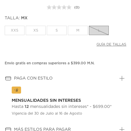
(0)
Sin
puntuación.
TALLA:
MX
Enlace
en
la
XXS
XS
S
M
L
misma
página.
GUÍA DE TALLAS
Envío gratis en compras superiores a $399.00 M.N.
PAGA CON ESTILO
MENSUALIDADES SIN INTERESES
12
Hasta
mensualidades sin intereses* - $699.00*
Vigencia del 30 de Julio al 16 de Agosto
MÁS ESTILOS PARA PAGAR