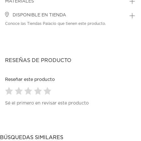
MATERIALES
DISPONIBLE EN TIENDA
Conoce las Tiendas Palacio que tienen este producto.
RESEÑAS DE PRODUCTO
Reseñar este producto
Seleccionar
Seleccionar
Seleccionar
Seleccionar
Seleccionar
Sé el primero en revisar este producto
para
para
para
para
para
calificar
calificar
calificar
calificar
calificar
el
el
el
el
el
artículo
artículo
artículo
artículo
artículo
con
con
con
con
con
1
2
3
4
5
BÚSQUEDAS SIMILARES
estrella
estrellas.
estrellas.
estrellas.
estrellas.