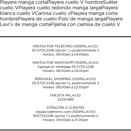
Playera manga corta
Playera cuello V hombre
Suéter
Esta
Esta
Esta
Esta
Esta
cuello V
Playera cuello redondo manga larga
Playera
acción
acción
acción
acción
acción
blanca cuello V
Camisa cuello v
Playera manga corta
abrirá
abrirá
abrirá
abrirá
abrirá
hombre
Playera de cuello Polo de manga larga
Playera
el
el
el
el
el
Levi's de manga corta
Pijama con camisa de cuello V
formulario
formulario
formulario
formulario
formulario
de
de
de
de
de
envío.
envío.
envío.
envío.
envío.
VENTAS POR TELÉFONO (555PALACIO):
55.5725.2246
Opción 1 y posteriormente 3
Horario: 08:00am a 24:00pm
VENTAS POR WHATSAPP (555PALACIO):
Agregar en whatsapp 55.5725.2246
Horario: 08:00am a 24:00pm
PERSONAL SHOPPING (555PALACIO):
55.5725.2246
opción 1 y posteriormente 3
Horario: 08:00am a 22:00pm
TARJETA PALACIO:
5229.1999
ATENCIÓN A CLIENTES
elpalaciodehierro.com (555PALACIO)
5557252246
opción 1 y posteriormente 2
Horario: 09:00am a 21:00pm