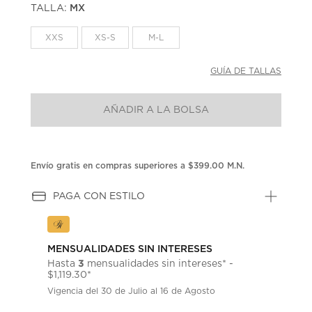
TALLA:
MX
Enlace
en
la
XXS
XS-S
M-L
misma
página.
GUÍA DE TALLAS
AÑADIR A LA BOLSA
Envío gratis en compras superiores a $399.00 M.N.
PAGA CON ESTILO
MENSUALIDADES SIN INTERESES
3
Hasta
mensualidades sin intereses* -
$1,119.30*
Vigencia del 30 de Julio al 16 de Agosto