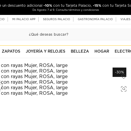
-10%
-15%
de un descuento adicional
con tu Tarjeta Palacio,
con tu Tarjeta S
De Agosto 7 al 9. Consulta términos y condiciones
CIO
MI PALACIO APP
SEGUROS PALACIO
GASTRONOMÍA PALACIO
VIAJES
ZAPATOS
JOYERÍA Y RELOJES
BELLEZA
HOGAR
ELECTR
-30%