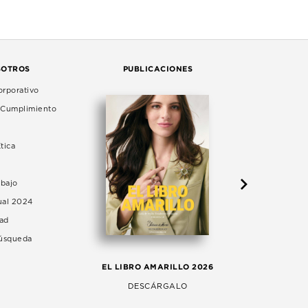
SOTROS
PUBLICACIONES
rporativo
e Cumplimiento
tica
abajo
ual 2024
dad
Búsqueda
LA 
EL LIBRO AMARILLO 2026
AG
DESCÁRGALO