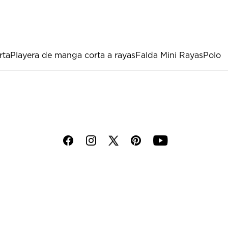
rta
Playera de manga corta a rayas
Falda Mini Rayas
Polo
f
i
p
y