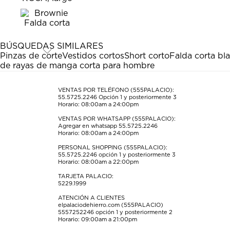
el
el
el
el
el
artículo
artículo
artículo
artículo
artículo
con
con
con
con
con
1
2
3
4
5
estrella
estrellas.
estrellas.
estrellas.
estrellas.
BÚSQUEDAS SIMILARES
Esta
Esta
Esta
Esta
Esta
Pinzas de corte
Vestidos cortos
Short corto
Falda corta bl
acción
acción
acción
acción
acción
de rayas de manga corta para hombre
abrirá
abrirá
abrirá
abrirá
abrirá
el
el
el
el
el
formulario
formulario
formulario
formulario
formulario
VENTAS POR TELÉFONO (555PALACIO):
55.5725.2246
Opción 1 y posteriormente 3
de
de
de
de
de
Horario: 08:00am a 24:00pm
envío.
envío.
envío.
envío.
envío.
VENTAS POR WHATSAPP (555PALACIO):
Agregar en whatsapp 55.5725.2246
Horario: 08:00am a 24:00pm
PERSONAL SHOPPING (555PALACIO):
55.5725.2246
opción 1 y posteriormente 3
Horario: 08:00am a 22:00pm
TARJETA PALACIO:
5229.1999
ATENCIÓN A CLIENTES
elpalaciodehierro.com (555PALACIO)
5557252246
opción 1 y posteriormente 2
Horario: 09:00am a 21:00pm