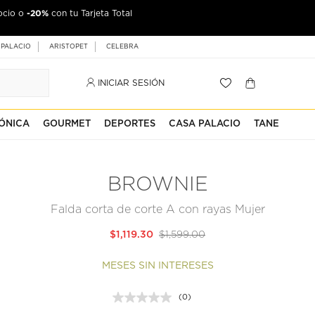
-20%
ocio o
con tu Tarjeta Total
 PALACIO
ARISTOPET
CELEBRA
INICIAR SESIÓN
ÓNICA
GOURMET
DEPORTES
CASA PALACIO
TANE
BROWNIE
Falda corta de corte A con rayas Mujer
$1,119.30
$1,599.00
MESES SIN INTERESES
(0)
Sin
puntuación.