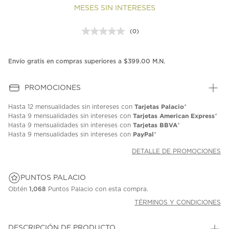
MESES SIN INTERESES
(0)
Sin
puntuación.
Enlace
en
Envío gratis en compras superiores a $399.00 M.N.
la
misma
página.
PROMOCIONES
Tarjetas Palacio
Hasta
12 mensualidades
sin intereses con
*
Tarjetas American Express
Hasta
9 mensualidades
sin intereses con
*
Tarjetas BBVA
Hasta
9 mensualidades
sin intereses con
*
PayPal
Hasta
9 mensualidades
sin intereses con
*
DETALLE DE PROMOCIONES
PUNTOS PALACIO
Obtén
1,068
Puntos Palacio con esta compra.
TÉRMINOS Y CONDICIONES
DESCRIPCIÓN DE PRODUCTO