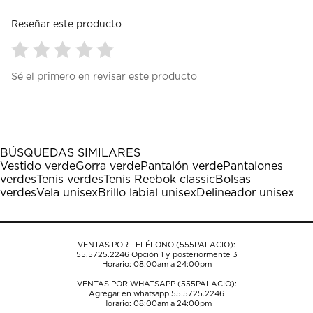
Reseñar este producto
Seleccionar
Seleccionar
Seleccionar
Seleccionar
Seleccionar
Sé el primero en revisar este producto
para
para
para
para
para
calificar
calificar
calificar
calificar
calificar
el
el
el
el
el
artículo
artículo
artículo
artículo
artículo
con
con
con
con
con
1
2
3
4
5
BÚSQUEDAS SIMILARES
estrella
estrellas.
estrellas.
estrellas.
estrellas.
Vestido verde
Gorra verde
Pantalón verde
Pantalones
Esta
Esta
Esta
Esta
Esta
verdes
Tenis verdes
Tenis Reebok classic
Bolsas
acción
acción
acción
acción
acción
verdes
Vela unisex
Brillo labial unisex
Delineador unisex
abrirá
abrirá
abrirá
abrirá
abrirá
el
el
el
el
el
formulario
formulario
formulario
formulario
formulario
de
de
de
de
de
VENTAS POR TELÉFONO (555PALACIO):
envío.
envío.
envío.
envío.
envío.
55.5725.2246
Opción 1 y posteriormente 3
Horario: 08:00am a 24:00pm
VENTAS POR WHATSAPP (555PALACIO):
Agregar en whatsapp 55.5725.2246
Horario: 08:00am a 24:00pm