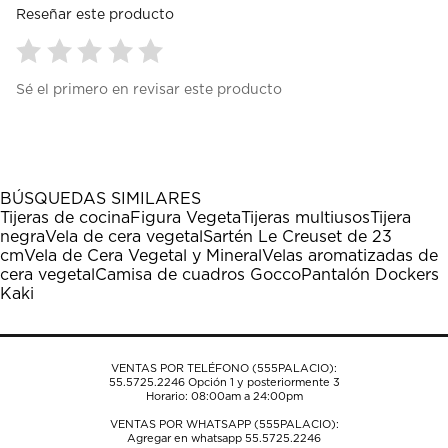
Reseñar este producto
Seleccionar
Seleccionar
Seleccionar
Seleccionar
Seleccionar
Sé el primero en revisar este producto
para
para
para
para
para
calificar
calificar
calificar
calificar
calificar
el
el
el
el
el
artículo
artículo
artículo
artículo
artículo
con
con
con
con
con
1
2
3
4
5
BÚSQUEDAS SIMILARES
estrella
estrellas.
estrellas.
estrellas.
estrellas.
Tijeras de cocina
Figura Vegeta
Tijeras multiusos
Tijera
Esta
Esta
Esta
Esta
Esta
negra
Vela de cera vegetal
Sartén Le Creuset de 23
acción
acción
acción
acción
acción
cm
Vela de Cera Vegetal y Mineral
Velas aromatizadas de
abrirá
abrirá
abrirá
abrirá
abrirá
cera vegetal
Camisa de cuadros Gocco
Pantalón Dockers
el
el
el
el
el
Kaki
formulario
formulario
formulario
formulario
formulario
de
de
de
de
de
envío.
envío.
envío.
envío.
envío.
VENTAS POR TELÉFONO (555PALACIO):
55.5725.2246
Opción 1 y posteriormente 3
Horario: 08:00am a 24:00pm
VENTAS POR WHATSAPP (555PALACIO):
Agregar en whatsapp 55.5725.2246