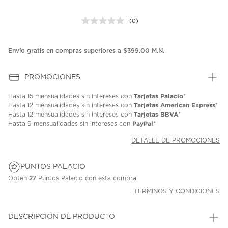
(0)
Sin
puntuación.
Enlace
en
Envío gratis en compras superiores a $399.00 M.N.
la
misma
página.
PROMOCIONES
Tarjetas Palacio
Hasta
15 mensualidades
sin intereses con
*
Tarjetas American Express
Hasta
12 mensualidades
sin intereses con
*
Tarjetas BBVA
Hasta
12 mensualidades
sin intereses con
*
PayPal
Hasta
9 mensualidades
sin intereses con
*
DETALLE DE PROMOCIONES
PUNTOS PALACIO
Obtén
27
Puntos Palacio con esta compra.
TÉRMINOS Y CONDICIONES
DESCRIPCIÓN DE PRODUCTO