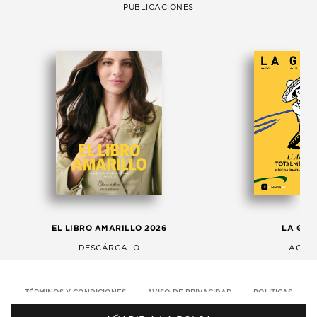
PUBLICACIONES
EL LIBRO AMARILLO 2026
LA GAC
DESCÁRGALO
AGOS
TÉRMINOS Y CONDICIONES
AVISO DE PRIVACIDAD
POLITICAS