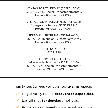
envío.
envío.
envío.
envío.
envío.
VENTAS POR TELÉFONO (555PALACIO):
55.5725.2246
Opción 1 y posteriormente 3
Horario: 08:00am a 24:00pm
VENTAS POR WHATSAPP (555PALACIO):
Agregar en whatsapp 55.5725.2246
Horario: 08:00am a 24:00pm
PERSONAL SHOPPING (555PALACIO):
55.5725.2246
opción 1 y posteriormente 3
Horario: 08:00am a 22:00pm
TARJETA PALACIO:
5229.1999
ATENCIÓN A CLIENTES
elpalaciodehierro.com (555PALACIO)
5557252246
opción 1 y posteriormente 2
Horario: 09:00am a 21:00pm
OBTÉN LAS ÚLTIMAS NOTICIAS TOTALMENTE PALACIO
descuentos especiales
Regístrate y recibe
.
tendencias
Las últimas
y noticias.
beneficios
Promociones,
y eventos únicos.