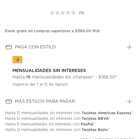
(0)
Sin
puntuación.
Enlace
en
Envío gratis en compras superiores a $399.00 M.N.
la
misma
página.
PAGA CON ESTILO
MENSUALIDADES SIN INTERESES
15
Hasta
mensualidades sin intereses* - $188.30*
Vigencia del 7 al 12 de Agosto
MÁS ESTILOS PARA PAGAR
Tarjetas American Express
Hasta
12 mensualidades
sin intereses con
*
Tarjetas BBVA
Hasta
12 mensualidades
sin intereses con
*
PayPal
Hasta
9 mensualidades
sin intereses con
*
Tarjetas Bajio
Hasta
12 mensualidades
sin intereses con
*