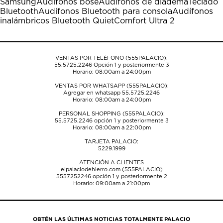
Samsung
Audífonos bose
Audífonos de diadema
Teclado
abrirá
abrirá
abrirá
abrirá
abrirá
Bluetooth
Audífonos Bluetooth para consola
Audífonos
el
el
el
el
el
inalámbricos Bluetooth QuietComfort Ultra 2
formulario
formulario
formulario
formulario
formulario
de
de
de
de
de
envío.
envío.
envío.
envío.
envío.
VENTAS POR TELÉFONO (555PALACIO):
55.5725.2246
Opción 1 y posteriormente 3
Horario: 08:00am a 24:00pm
VENTAS POR WHATSAPP (555PALACIO):
Agregar en whatsapp 55.5725.2246
Horario: 08:00am a 24:00pm
PERSONAL SHOPPING (555PALACIO):
55.5725.2246
opción 1 y posteriormente 3
Horario: 08:00am a 22:00pm
TARJETA PALACIO:
5229.1999
ATENCIÓN A CLIENTES
elpalaciodehierro.com (555PALACIO)
5557252246
opción 1 y posteriormente 2
Horario: 09:00am a 21:00pm
OBTÉN LAS ÚLTIMAS NOTICIAS TOTALMENTE PALACIO