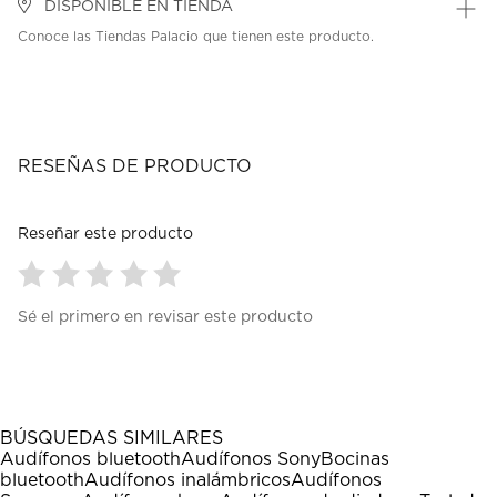
DISPONIBLE EN TIENDA
Conoce las Tiendas Palacio que tienen este producto.
RESEÑAS DE PRODUCTO
Reseñar este producto
Seleccionar
Seleccionar
Seleccionar
Seleccionar
Seleccionar
Sé el primero en revisar este producto
para
para
para
para
para
calificar
calificar
calificar
calificar
calificar
el
el
el
el
el
artículo
artículo
artículo
artículo
artículo
con
con
con
con
con
1
2
3
4
5
BÚSQUEDAS SIMILARES
estrella
estrellas.
estrellas.
estrellas.
estrellas.
Audífonos bluetooth
Audífonos Sony
Bocinas
Esta
Esta
Esta
Esta
Esta
bluetooth
Audífonos inalámbricos
Audífonos
acción
acción
acción
acción
acción