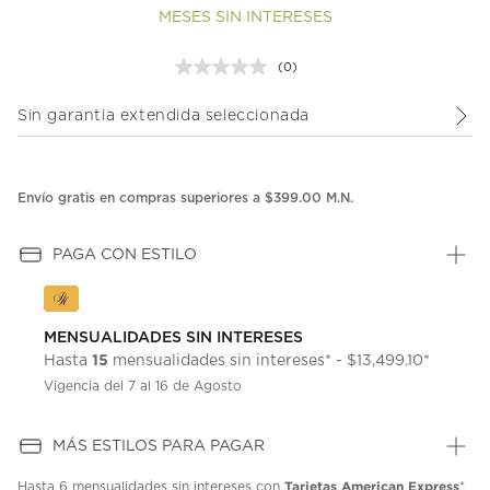
MESES SIN INTERESES
(0)
Sin
puntuación.
Enlace
Sin garantia extendida seleccionada
en
la
misma
página.
Envío gratis en compras superiores a $399.00 M.N.
PAGA CON ESTILO
MENSUALIDADES SIN INTERESES
15
Hasta
mensualidades sin intereses* - $13,499.10*
Vigencia del 7 al 16 de Agosto
MÁS ESTILOS PARA PAGAR
Tarjetas American Express
Hasta
6 mensualidades
sin intereses con
*