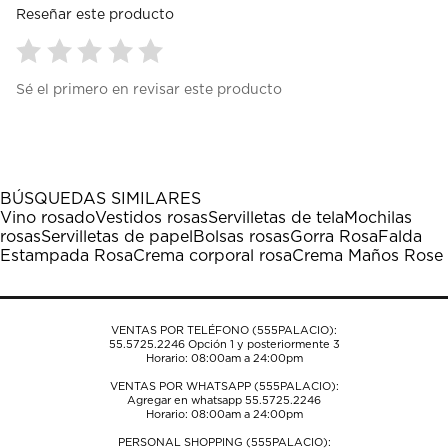
Reseñar este producto
Seleccionar
Seleccionar
Seleccionar
Seleccionar
Seleccionar
Sé el primero en revisar este producto
para
para
para
para
para
calificar
calificar
calificar
calificar
calificar
el
el
el
el
el
artículo
artículo
artículo
artículo
artículo
con
con
con
con
con
1
2
3
4
5
BÚSQUEDAS SIMILARES
estrella
estrellas.
estrellas.
estrellas.
estrellas.
Vino rosado
Vestidos rosas
Servilletas de tela
Mochilas
Esta
Esta
Esta
Esta
Esta
rosas
Servilletas de papel
Bolsas rosas
Gorra Rosa
Falda
acción
acción
acción
acción
acción
Estampada Rosa
Crema corporal rosa
Crema Maños Rose
abrirá
abrirá
abrirá
abrirá
abrirá
el
el
el
el
el
formulario
formulario
formulario
formulario
formulario
de
de
de
de
de
VENTAS POR TELÉFONO (555PALACIO):
envío.
envío.
envío.
envío.
envío.
55.5725.2246
Opción 1 y posteriormente 3
Horario: 08:00am a 24:00pm
VENTAS POR WHATSAPP (555PALACIO):
Agregar en whatsapp 55.5725.2246
Horario: 08:00am a 24:00pm
PERSONAL SHOPPING (555PALACIO):