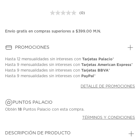
(0)
Sin
puntuación.
Enlace
en
Envío gratis en compras superiores a $399.00 M.N.
la
misma
página.
PROMOCIONES
Tarjetas Palacio
Hasta
12 mensualidades
sin intereses con
*
Tarjetas American Express
Hasta
9 mensualidades
sin intereses con
*
Tarjetas BBVA
Hasta
9 mensualidades
sin intereses con
*
PayPal
Hasta
9 mensualidades
sin intereses con
*
DETALLE DE PROMOCIONES
PUNTOS PALACIO
Obtén
18
Puntos Palacio con esta compra.
TÉRMINOS Y CONDICIONES
DESCRIPCIÓN DE PRODUCTO