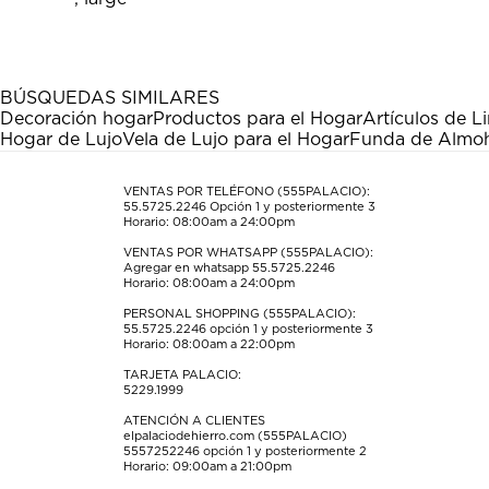
el
el
el
el
el
artículo
artículo
artículo
artículo
artículo
con
con
con
con
con
1
2
3
4
5
estrella
estrellas.
estrellas.
estrellas.
estrellas.
BÚSQUEDAS SIMILARES
Esta
Esta
Esta
Esta
Esta
Decoración hogar
Productos para el Hogar
Artículos de L
acción
acción
acción
acción
acción
Hogar de Lujo
Vela de Lujo para el Hogar
Funda de Almoh
abrirá
abrirá
abrirá
abrirá
abrirá
el
el
el
el
el
formulario
formulario
formulario
formulario
formulario
VENTAS POR TELÉFONO (555PALACIO):
55.5725.2246
Opción 1 y posteriormente 3
de
de
de
de
de
Horario: 08:00am a 24:00pm
envío.
envío.
envío.
envío.
envío.
VENTAS POR WHATSAPP (555PALACIO):
Agregar en whatsapp 55.5725.2246
Horario: 08:00am a 24:00pm
PERSONAL SHOPPING (555PALACIO):
55.5725.2246
opción 1 y posteriormente 3
Horario: 08:00am a 22:00pm
TARJETA PALACIO:
5229.1999
ATENCIÓN A CLIENTES
elpalaciodehierro.com (555PALACIO)
5557252246
opción 1 y posteriormente 2
Horario: 09:00am a 21:00pm