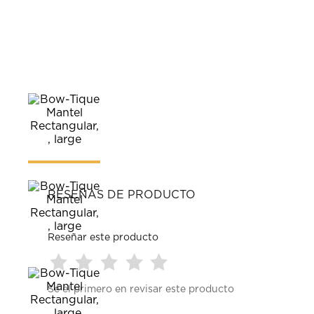
RESEÑAS DE PRODUCTO
Reseñar este producto
Seleccionar
Seleccionar
Seleccionar
Seleccionar
Seleccionar
Sé el primero en revisar este producto
para
para
para
para
para
calificar
calificar
calificar
calificar
calificar