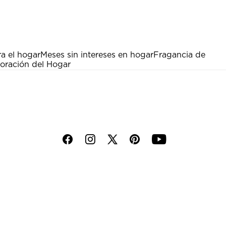
a el hogar
Meses sin intereses en hogar
Fragancia de
coración del Hogar
f
i
p
y