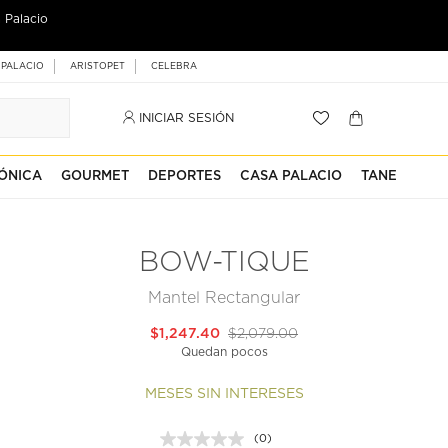
 Palacio
 PALACIO
ARISTOPET
CELEBRA
INICIAR SESIÓN
ÓNICA
GOURMET
DEPORTES
CASA PALACIO
TANE
BOW-TIQUE
Mantel Rectangular
$1,247.40
$2,079.00
Quedan pocos
MESES SIN INTERESES
(0)
Sin