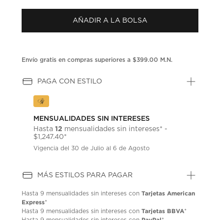
puntuación.
Enlace
AÑADIR A LA BOLSA
en
la
misma
página.
Envío gratis en compras superiores a $399.00 M.N.
PAGA CON ESTILO
MENSUALIDADES SIN INTERESES
12
Hasta
mensualidades sin intereses* -
$1,247.40*
Vigencia del 30 de Julio al 6 de Agosto
MÁS ESTILOS PARA PAGAR
Tarjetas American
Hasta
9 mensualidades
sin intereses con
Express
*
Tarjetas BBVA
Hasta
9 mensualidades
sin intereses con
*
PayPal
Hasta
9 mensualidades
sin intereses con
*