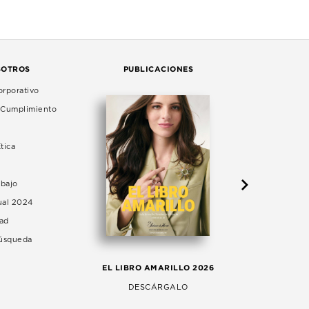
SOTROS
PUBLICACIONES
rporativo
e Cumplimiento
tica
abajo
ual 2024
dad
Búsqueda
LA 
EL LIBRO AMARILLO 2026
AG
DESCÁRGALO