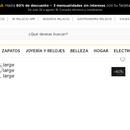
AS
60% de descuento
3 mensualidades sin intereses
. Hasta
+
con tu Tarjeta
De Julio 24 a agosto 16. Consulta términos y condiciones
CIO
MI PALACIO APP
SEGUROS PALACIO
GASTRONOMÍA PALACIO
VIAJES
ZAPATOS
JOYERÍA Y RELOJES
BELLEZA
HOGAR
ELECTR
-40%