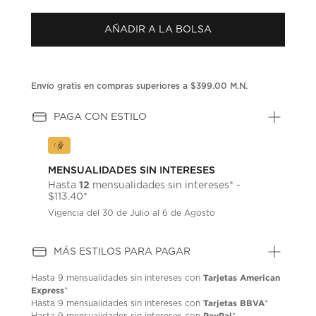
puntuación.
Enlace
AÑADIR A LA BOLSA
en
la
misma
página.
Envío gratis en compras superiores a $399.00 M.N.
PAGA CON ESTILO
MENSUALIDADES SIN INTERESES
12
Hasta
mensualidades sin intereses* -
$113.40*
Vigencia del 30 de Julio al 6 de Agosto
MÁS ESTILOS PARA PAGAR
Tarjetas American
Hasta
9 mensualidades
sin intereses con
Express
*
Tarjetas BBVA
Hasta
9 mensualidades
sin intereses con
*
PayPal
Hasta
9 mensualidades
sin intereses con
*