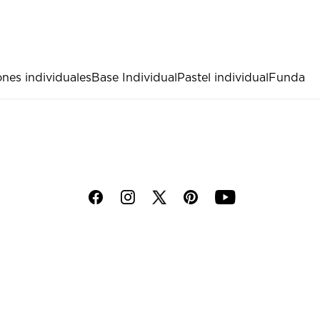
nes individuales
Base Individual
Pastel individual
Funda
f
i
p
y