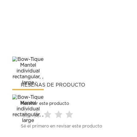
RESEÑAS DE PRODUCTO
Reseñar este producto
Seleccionar
Seleccionar
Seleccionar
Seleccionar
Seleccionar
Sé el primero en revisar este producto
para
para
para
para
para
calificar
calificar
calificar
calificar
calificar