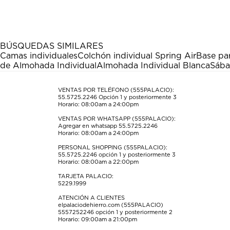
el
el
el
el
el
artículo
artículo
artículo
artículo
artículo
con
con
con
con
con
1
2
3
4
5
estrella
estrellas.
estrellas.
estrellas.
estrellas.
BÚSQUEDAS SIMILARES
Esta
Esta
Esta
Esta
Esta
Camas individuales
Colchón individual Spring Air
Base par
acción
acción
acción
acción
acción
de Almohada Individual
Almohada Individual Blanca
Sába
abrirá
abrirá
abrirá
abrirá
abrirá
el
el
el
el
el
formulario
formulario
formulario
formulario
formulario
VENTAS POR TELÉFONO (555PALACIO):
55.5725.2246
Opción 1 y posteriormente 3
de
de
de
de
de
Horario: 08:00am a 24:00pm
envío.
envío.
envío.
envío.
envío.
VENTAS POR WHATSAPP (555PALACIO):
Agregar en whatsapp 55.5725.2246
Horario: 08:00am a 24:00pm
PERSONAL SHOPPING (555PALACIO):
55.5725.2246
opción 1 y posteriormente 3
Horario: 08:00am a 22:00pm
TARJETA PALACIO:
5229.1999
ATENCIÓN A CLIENTES
elpalaciodehierro.com (555PALACIO)
5557252246
opción 1 y posteriormente 2
Horario: 09:00am a 21:00pm