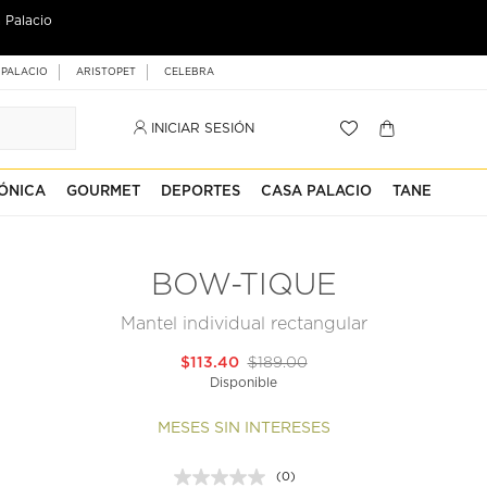
 Palacio
 PALACIO
ARISTOPET
CELEBRA
INICIAR SESIÓN
ÓNICA
GOURMET
DEPORTES
CASA PALACIO
TANE
BOW-TIQUE
Mantel individual rectangular
$113.40
$189.00
Disponible
MESES SIN INTERESES
(0)
Sin