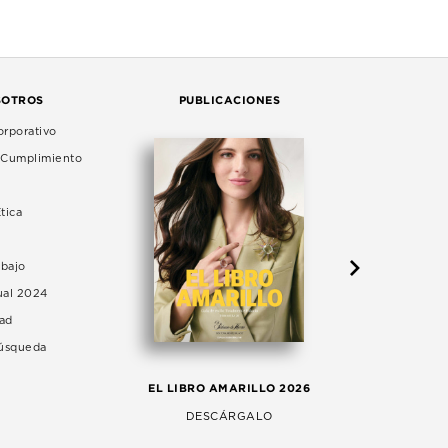
SOTROS
PUBLICACIONES
rporativo
e Cumplimiento
tica
abajo
ual 2024
dad
Búsqueda
LA 
EL LIBRO AMARILLO 2026
AG
DESCÁRGALO