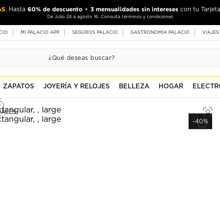
AS
60% de descuento
3 mensualidades sin intereses
. Hasta
+
con tu Tarjeta
De Julio 24 a agosto 16. Consulta términos y condiciones
CIO
MI PALACIO APP
SEGUROS PALACIO
GASTRONOMÍA PALACIO
VIAJES
ZAPATOS
JOYERÍA Y RELOJES
BELLEZA
HOGAR
ELECTR
UALES
-40%