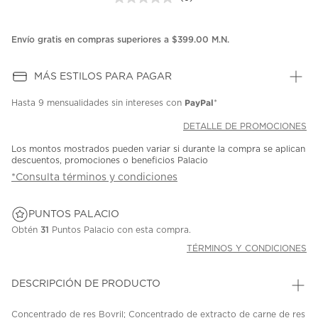
Sin
puntuación.
Enlace
en
Envío gratis en compras superiores a $399.00 M.N.
la
misma
página.
MÁS ESTILOS PARA PAGAR
PayPal
Hasta
9 mensualidades
sin intereses con
*
DETALLE DE PROMOCIONES
Los montos mostrados pueden variar si durante la compra se aplican
descuentos, promociones o beneficios Palacio
*Consulta términos y condiciones
PUNTOS PALACIO
Obtén
31
Puntos Palacio con esta compra.
TÉRMINOS Y CONDICIONES
DESCRIPCIÓN DE PRODUCTO
Concentrado de res Bovril; Concentrado de extracto de carne de res