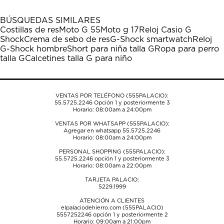
con
con
con
con
con
1
2
3
4
5
BÚSQUEDAS SIMILARES
estrella
estrellas.
estrellas.
estrellas.
estrellas.
Costillas de res
Moto G 55
Moto g 17
Reloj Casio G
Esta
Esta
Esta
Esta
Esta
Shock
Crema de sebo de res
G-Shock smartwatch
Reloj
acción
acción
acción
acción
acción
G-Shock hombre
Short para niña talla G
Ropa para perro
abrirá
abrirá
abrirá
abrirá
abrirá
talla G
Calcetines talla G para niño
el
el
el
el
el
formulario
formulario
formulario
formulario
formulario
de
de
de
de
de
envío.
envío.
envío.
envío.
envío.
VENTAS POR TELÉFONO (555PALACIO):
55.5725.2246
Opción 1 y posteriormente 3
Horario: 08:00am a 24:00pm
VENTAS POR WHATSAPP (555PALACIO):
Agregar en whatsapp 55.5725.2246
Horario: 08:00am a 24:00pm
PERSONAL SHOPPING (555PALACIO):
55.5725.2246
opción 1 y posteriormente 3
Horario: 08:00am a 22:00pm
TARJETA PALACIO:
5229.1999
ATENCIÓN A CLIENTES
elpalaciodehierro.com (555PALACIO)
5557252246
opción 1 y posteriormente 2
Horario: 09:00am a 21:00pm