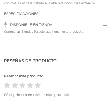
con textura espesa debido a la alta reducción para extraer e...
ESPECIFICACIONES
DISPONIBLE EN TIENDA
Conoce las Tiendas Palacio que tienen este producto.
RESEÑAS DE PRODUCTO
Reseñar este producto
Seleccionar
Seleccionar
Seleccionar
Seleccionar
Seleccionar
Sé el primero en revisar este producto
para
para
para
para
para
calificar
calificar
calificar
calificar
calificar
el
el
el
el
el
artículo
artículo
artículo
artículo
artículo