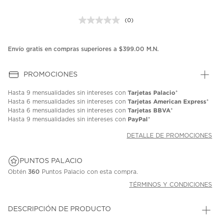
(0)
Sin
puntuación.
Enlace
en
Envío gratis en compras superiores a $399.00 M.N.
la
misma
página.
PROMOCIONES
Tarjetas Palacio
Hasta
9 mensualidades
sin intereses con
*
Tarjetas American Express
Hasta
6 mensualidades
sin intereses con
*
Tarjetas BBVA
Hasta
6 mensualidades
sin intereses con
*
PayPal
Hasta
9 mensualidades
sin intereses con
*
DETALLE DE PROMOCIONES
PUNTOS PALACIO
Obtén
360
Puntos Palacio con esta compra.
TÉRMINOS Y CONDICIONES
DESCRIPCIÓN DE PRODUCTO