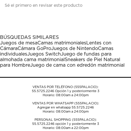
Seleccionar
Seleccionar
Seleccionar
Seleccionar
Seleccionar
Sé el primero en revisar este producto
para
para
para
para
para
calificar
calificar
calificar
calificar
calificar
el
el
el
el
el
artículo
artículo
artículo
artículo
artículo
con
con
con
con
con
1
2
3
4
5
BÚSQUEDAS SIMILARES
estrella
estrellas.
estrellas.
estrellas.
estrellas.
Juegos de mesa
Camas matrimoniales
Lentes con
Esta
Esta
Esta
Esta
Esta
Cámara
Cámara GoPro
Juegos de Nintendo
Camas
acción
acción
acción
acción
acción
individuales
Juegos Switch
Juego de fundas para
abrirá
abrirá
abrirá
abrirá
abrirá
almohada cama matrimonial
Sneakers de Piel Natural
el
el
el
el
el
para Hombre
Juego de cama con edredón matrimonial
formulario
formulario
formulario
formulario
formulario
de
de
de
de
de
envío.
envío.
envío.
envío.
envío.
VENTAS POR TELÉFONO (555PALACIO):
55.5725.2246
Opción 1 y posteriormente 3
Horario: 08:00am a 24:00pm
VENTAS POR WHATSAPP (555PALACIO):
Agregar en whatsapp 55.5725.2246
Horario: 08:00am a 24:00pm
PERSONAL SHOPPING (555PALACIO):
55.5725.2246
opción 1 y posteriormente 3
Horario: 08:00am a 22:00pm