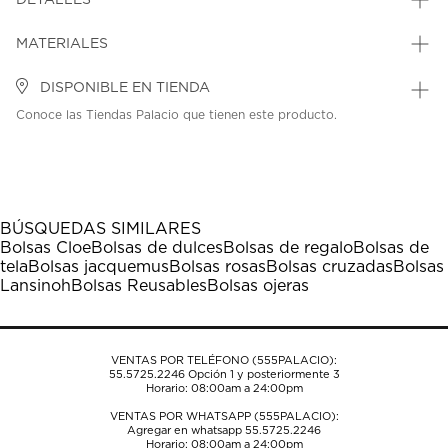
DETALLES
MATERIALES
DISPONIBLE EN TIENDA
Conoce las Tiendas Palacio que tienen este producto.
BÚSQUEDAS SIMILARES
Bolsas Cloe
Bolsas de dulces
Bolsas de regalo
Bolsas de
tela
Bolsas jacquemus
Bolsas rosas
Bolsas cruzadas
Bolsas
Lansinoh
Bolsas Reusables
Bolsas ojeras
VENTAS POR TELÉFONO (555PALACIO):
55.5725.2246
Opción 1 y posteriormente 3
Horario: 08:00am a 24:00pm
VENTAS POR WHATSAPP (555PALACIO):
Agregar en whatsapp 55.5725.2246
Horario: 08:00am a 24:00pm