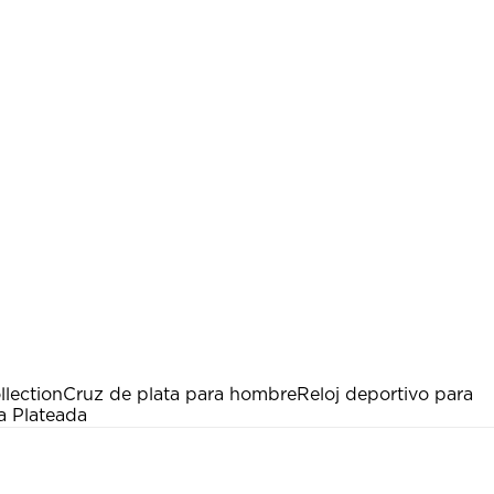
lection
Cruz de plata para hombre
Reloj deportivo para
a Plateada