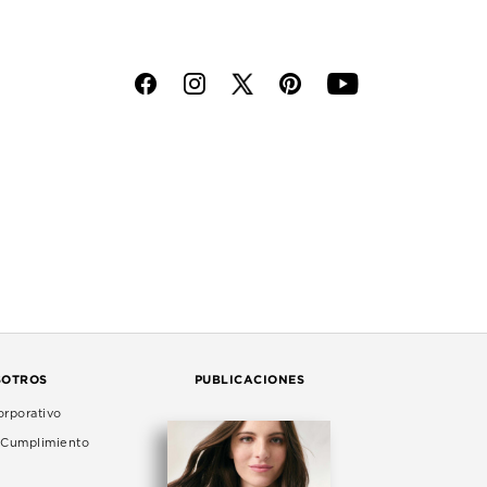
f
i
p
y
SOTROS
PUBLICACIONES
rporativo
e Cumplimiento