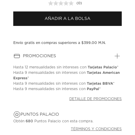
(0)
Sin
puntuación.
Enlace
AÑADIR A LA BOLSA
en
la
misma
página.
Envío gratis en compras superiores a $399.00 M.N.
PROMOCIONES
Tarjetas Palacio
Hasta
12 mensualidades
sin intereses con
*
Tarjetas American
Hasta
9 mensualidades
sin intereses con
Express
*
Tarjetas BBVA
Hasta
9 mensualidades
sin intereses con
*
PayPal
Hasta
9 mensualidades
sin intereses con
*
DETALLE DE PROMOCIONES
PUNTOS PALACIO
Obtén
680
Puntos Palacio con esta compra.
TÉRMINOS Y CONDICIONES