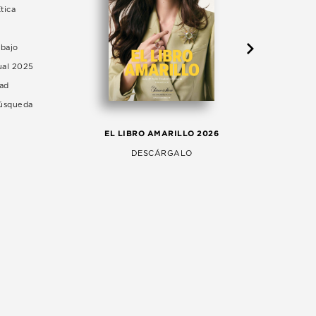
tica
abajo
ual 2025
dad
Búsqueda
LA 
EL LIBRO AMARILLO 2026
AG
DESCÁRGALO