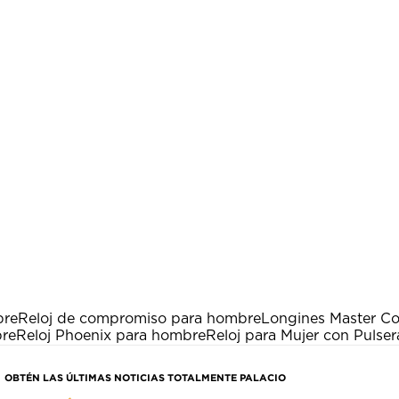
bre
Reloj de compromiso para hombre
Longines Master Col
bre
Reloj Phoenix para hombre
Reloj para Mujer con Pulser
OBTÉN LAS ÚLTIMAS NOTICIAS TOTALMENTE PALACIO