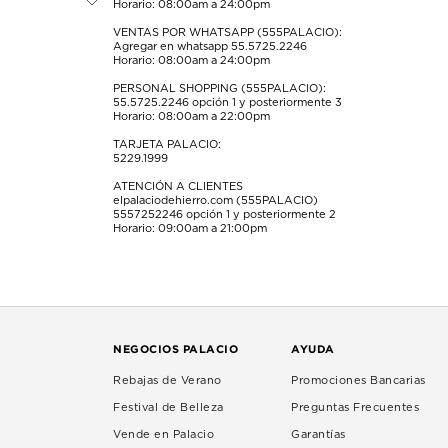
Horario: 08:00am a 24:00pm
envío.
envío.
envío.
envío.
envío.
VENTAS POR WHATSAPP (555PALACIO):
Agregar en whatsapp 55.5725.2246
Horario: 08:00am a 24:00pm
PERSONAL SHOPPING (555PALACIO):
55.5725.2246
opción 1 y posteriormente 3
Horario: 08:00am a 22:00pm
TARJETA PALACIO:
5229.1999
ATENCIÓN A CLIENTES
elpalaciodehierro.com (555PALACIO)
5557252246
opción 1 y posteriormente 2
Horario: 09:00am a 21:00pm
NEGOCIOS PALACIO
AYUDA
Rebajas de Verano
Promociones Bancarias
Festival de Belleza
Preguntas Frecuentes
Vende en Palacio
Garantías