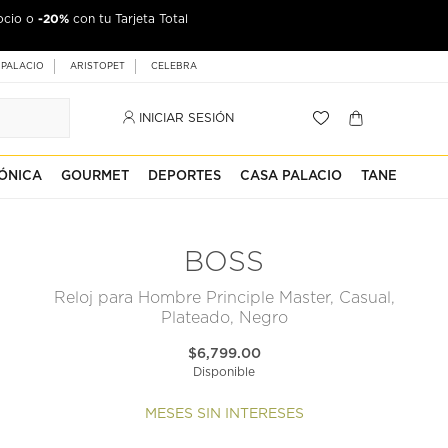
-20%
ocio o
con tu Tarjeta Total
 PALACIO
ARISTOPET
CELEBRA
INICIAR SESIÓN
ÓNICA
GOURMET
DEPORTES
CASA PALACIO
TANE
BOSS
Reloj para Hombre Principle Master, Casual,
Plateado, Negro
$6,799.00
Disponible
MESES SIN INTERESES