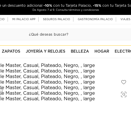
-10%
-15%
de un descuento adicional
con tu Tarjeta Palacio,
con tu Tarjeta S
De Agosto 7 al 9. Consulta términos y condiciones
CIO
MI PALACIO APP
SEGUROS PALACIO
GASTRONOMÍA PALACIO
VIAJES
ZAPATOS
JOYERÍA Y RELOJES
BELLEZA
HOGAR
ELECTR