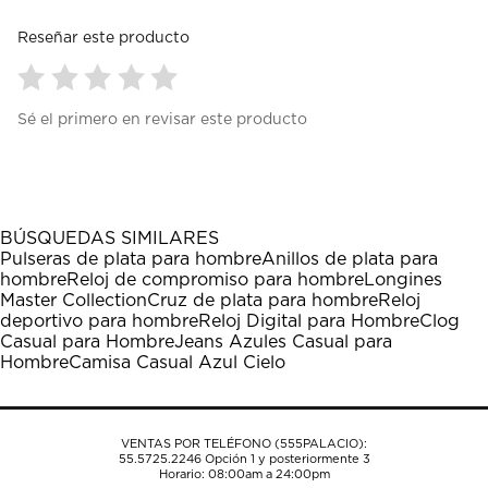
Reseñar este producto
Seleccionar
Seleccionar
Seleccionar
Seleccionar
Seleccionar
Sé el primero en revisar este producto
para
para
para
para
para
calificar
calificar
calificar
calificar
calificar
el
el
el
el
el
artículo
artículo
artículo
artículo
artículo
con
con
con
con
con
1
2
3
4
5
BÚSQUEDAS SIMILARES
estrella
estrellas.
estrellas.
estrellas.
estrellas.
Pulseras de plata para hombre
Anillos de plata para
Esta
Esta
Esta
Esta
Esta
hombre
Reloj de compromiso para hombre
Longines
acción
acción
acción
acción
acción
Master Collection
Cruz de plata para hombre
Reloj
abrirá
abrirá
abrirá
abrirá
abrirá
deportivo para hombre
Reloj Digital para Hombre
Clog
el
el
el
el
el
Casual para Hombre
Jeans Azules Casual para
formulario
formulario
formulario
formulario
formulario
Hombre
Camisa Casual Azul Cielo
de
de
de
de
de
envío.
envío.
envío.
envío.
envío.
VENTAS POR TELÉFONO (555PALACIO):
55.5725.2246
Opción 1 y posteriormente 3
Horario: 08:00am a 24:00pm