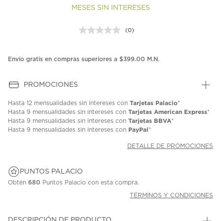
MESES SIN INTERESES
(0)
Sin
puntuación.
Enlace
en
Envío gratis en compras superiores a $399.00 M.N.
la
misma
página.
PROMOCIONES
Tarjetas Palacio
Hasta
12 mensualidades
sin intereses con
*
Tarjetas American Express
Hasta
9 mensualidades
sin intereses con
*
Tarjetas BBVA
Hasta
9 mensualidades
sin intereses con
*
PayPal
Hasta
9 mensualidades
sin intereses con
*
DETALLE DE PROMOCIONES
PUNTOS PALACIO
Obtén
680
Puntos Palacio con esta compra.
TÉRMINOS Y CONDICIONES
DESCRIPCIÓN DE PRODUCTO