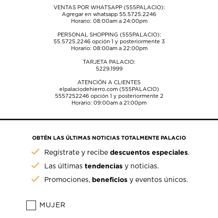
VENTAS POR WHATSAPP (555PALACIO):
Agregar en whatsapp 55.5725.2246
Horario: 08:00am a 24:00pm
PERSONAL SHOPPING (555PALACIO):
55.5725.2246
opción 1 y posteriormente 3
Horario: 08:00am a 22:00pm
TARJETA PALACIO:
5229.1999
ATENCIÓN A CLIENTES
elpalaciodehierro.com (555PALACIO)
5557252246
opción 1 y posteriormente 2
Horario: 09:00am a 21:00pm
OBTÉN LAS ÚLTIMAS NOTICIAS TOTALMENTE PALACIO
descuentos especiales
Regístrate y recibe
.
tendencias
Las últimas
y noticias.
beneficios
Promociones,
y eventos únicos.
MUJER