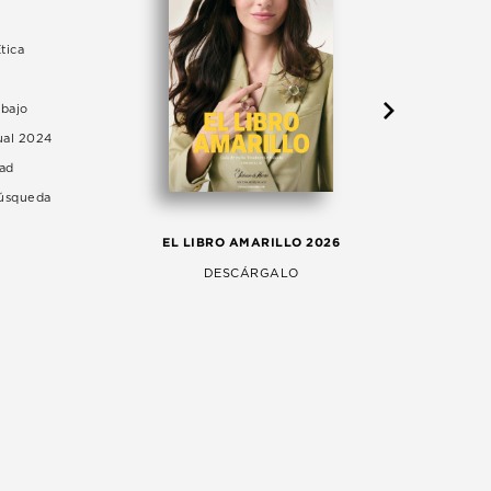
tica
abajo
ual 2024
dad
Búsqueda
LA 
EL LIBRO AMARILLO 2026
AG
DESCÁRGALO