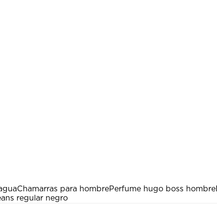
 agua
Chamarras para hombre
Perfume hugo boss hombre
eans regular negro