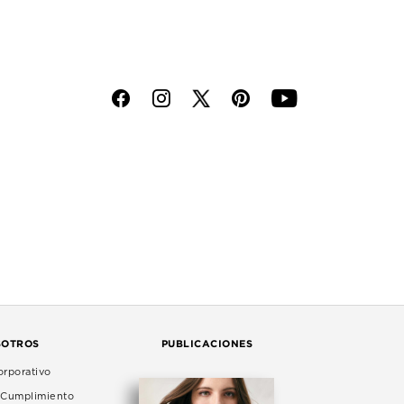
f
i
p
y
SOTROS
PUBLICACIONES
rporativo
e Cumplimiento