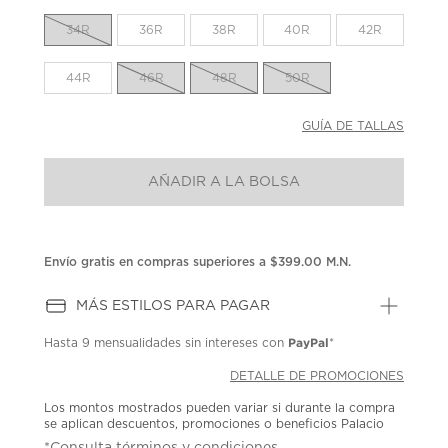
en
la
34R
36R
38R
40R
42R
misma
página.
44R
46R
48R
50R
GUÍA DE TALLAS
AÑADIR A LA BOLSA
Envío gratis en compras superiores a $399.00 M.N.
MÁS ESTILOS PARA PAGAR
PayPal
Hasta
9 mensualidades
sin intereses con
*
DETALLE DE PROMOCIONES
Los montos mostrados pueden variar si durante la compra
se aplican descuentos, promociones o beneficios Palacio
*Consulta términos y condiciones