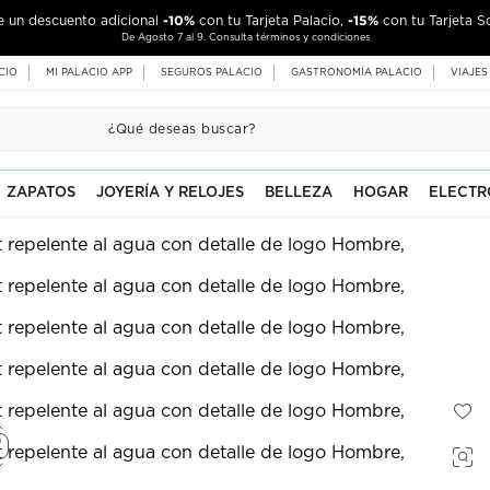
-10%
-15%
de un descuento adicional
con tu Tarjeta Palacio,
con tu Tarjeta S
De Agosto 7 al 9. Consulta términos y condiciones
CIO
MI PALACIO APP
SEGUROS PALACIO
GASTRONOMÍA PALACIO
VIAJES
ZAPATOS
JOYERÍA Y RELOJES
BELLEZA
HOGAR
ELECTR