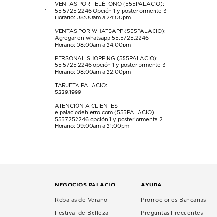
formulario
formulario
formulario
formulario
formulario
VENTAS POR TELÉFONO (555PALACIO):
55.5725.2246
Opción 1 y posteriormente 3
de
de
de
de
de
Horario: 08:00am a 24:00pm
envío.
envío.
envío.
envío.
envío.
VENTAS POR WHATSAPP (555PALACIO):
Agregar en whatsapp 55.5725.2246
Horario: 08:00am a 24:00pm
PERSONAL SHOPPING (555PALACIO):
55.5725.2246
opción 1 y posteriormente 3
Horario: 08:00am a 22:00pm
TARJETA PALACIO:
5229.1999
ATENCIÓN A CLIENTES
elpalaciodehierro.com (555PALACIO)
5557252246
opción 1 y posteriormente 2
Horario: 09:00am a 21:00pm
NEGOCIOS PALACIO
AYUDA
Rebajas de Verano
Promociones Bancarias
Festival de Belleza
Preguntas Frecuentes