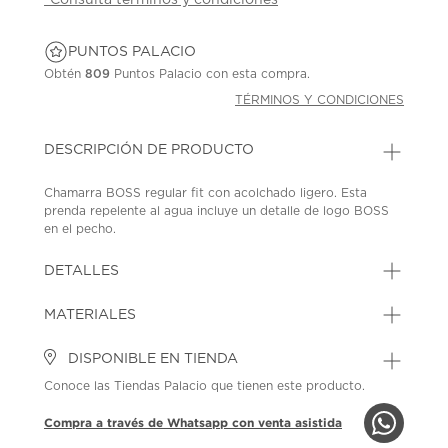
PUNTOS PALACIO
Obtén
809
Puntos Palacio con esta compra.
TÉRMINOS Y CONDICIONES
DESCRIPCIÓN DE PRODUCTO
Chamarra BOSS regular fit con acolchado ligero. Esta
prenda repelente al agua incluye un detalle de logo BOSS
en el pecho.
SKU: 44602310
MODEL: 50519237001
DETALLES
MATERIALES
DISPONIBLE EN TIENDA
Conoce las Tiendas Palacio que tienen este producto.
Compra a través de Whatsapp con venta asistida