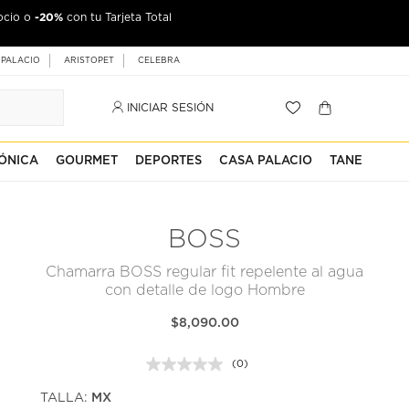
-20%
ocio o
con tu Tarjeta Total
 PALACIO
ARISTOPET
CELEBRA
INICIAR SESIÓN
ÓNICA
GOURMET
DEPORTES
CASA PALACIO
TANE
BOSS
Chamarra BOSS regular fit repelente al agua
con detalle de logo Hombre
$8,090.00
(0)
Sin
puntuación.
TALLA:
MX
Enlace