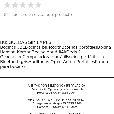
Seleccionar
Seleccionar
Seleccionar
Seleccionar
Seleccionar
Sé el primero en revisar este producto
para
para
para
para
para
calificar
calificar
calificar
calificar
calificar
el
el
el
el
el
artículo
artículo
artículo
artículo
artículo
con
con
con
con
con
1
2
3
4
5
BÚSQUEDAS SIMILARES
estrella
estrellas.
estrellas.
estrellas.
estrellas.
Bocinas JBL
Bocinas bluetooth
Baterías portátiles
Bocina
Esta
Esta
Esta
Esta
Esta
Harman Kardon
Bocina portátil
AirPods 2
acción
acción
acción
acción
acción
Generación
Computadora portátil
Bocina portátil con
abrirá
abrirá
abrirá
abrirá
abrirá
Bluetooth gris
Audífonos Open Audio Portátiles
Funda
el
el
el
el
el
para bocinas
formulario
formulario
formulario
formulario
formulario
de
de
de
de
de
envío.
envío.
envío.
envío.
envío.
VENTAS POR TELÉFONO (555PALACIO):
55.5725.2246
Opción 1 y posteriormente 3
Horario: 08:00am a 24:00pm
VENTAS POR WHATSAPP (555PALACIO):
Agregar en whatsapp 55.5725.2246
Horario: 08:00am a 24:00pm