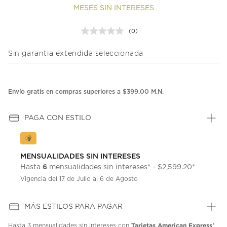
MESES SIN INTERESES
(0)
Sin
puntuación.
Enlace
Sin garantia extendida seleccionada
en
la
misma
página.
Envío gratis en compras superiores a $399.00 M.N.
PAGA CON ESTILO
MENSUALIDADES SIN INTERESES
6
Hasta
mensualidades sin intereses* - $2,599.20*
Vigencia del 17 de Julio al 6 de Agosto
MÁS ESTILOS PARA PAGAR
Tarjetas American Express
Hasta
3 mensualidades
sin intereses con
*