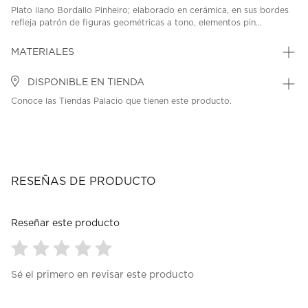
Plato llano Bordallo Pinheiro; elaborado en cerámica, en sus bordes
refleja patrón de figuras geométricas a tono, elementos pin...
MATERIALES
DISPONIBLE EN TIENDA
Conoce las Tiendas Palacio que tienen este producto.
RESEÑAS DE PRODUCTO
Reseñar este producto
Seleccionar
Seleccionar
Seleccionar
Seleccionar
Seleccionar
Sé el primero en revisar este producto
para
para
para
para
para
calificar
calificar
calificar
calificar
calificar
el
el
el
el
el