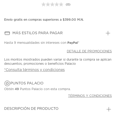
(0)
Sin
puntuación.
Enlace
en
Envío gratis en compras superiores a $399.00 M.N.
la
misma
página.
MÁS ESTILOS PARA PAGAR
PayPal
Hasta
9 mensualidades
sin intereses con
*
DETALLE DE PROMOCIONES
Los montos mostrados pueden variar si durante la compra se aplican
descuentos, promociones o beneficios Palacio
*Consulta términos y condiciones
PUNTOS PALACIO
Obtén
49
Puntos Palacio con esta compra.
TÉRMINOS Y CONDICIONES
DESCRIPCIÓN DE PRODUCTO