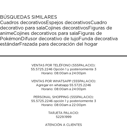
artículo
artículo
artículo
artículo
artículo
con
con
con
con
con
1
2
3
4
5
BÚSQUEDAS SIMILARES
estrella
estrellas.
estrellas.
estrellas.
estrellas.
Cuadros decorativos
Espejos decorativos
Cuadro
Esta
Esta
Esta
Esta
Esta
decorativo para sala
Cojines decorativos
Figuras de
acción
acción
acción
acción
acción
anime
Cojines decorativos para sala
Figuras de
abrirá
abrirá
abrirá
abrirá
abrirá
Pokémon
Difusor decorativo de lujo
Funda decorativa
el
el
el
el
el
estándar
Frazada para decoración del hogar
formulario
formulario
formulario
formulario
formulario
de
de
de
de
de
envío.
envío.
envío.
envío.
envío.
VENTAS POR TELÉFONO (555PALACIO):
55.5725.2246
Opción 1 y posteriormente 3
Horario: 08:00am a 24:00pm
VENTAS POR WHATSAPP (555PALACIO):
Agregar en whatsapp 55.5725.2246
Horario: 08:00am a 24:00pm
PERSONAL SHOPPING (555PALACIO):
55.5725.2246
opción 1 y posteriormente 3
Horario: 08:00am a 22:00pm
TARJETA PALACIO:
5229.1999
ATENCIÓN A CLIENTES