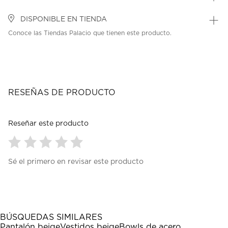
DISPONIBLE EN TIENDA
Conoce las Tiendas Palacio que tienen este producto.
RESEÑAS DE PRODUCTO
Reseñar este producto
Seleccionar
Seleccionar
Seleccionar
Seleccionar
Seleccionar
Sé el primero en revisar este producto
para
para
para
para
para
calificar
calificar
calificar
calificar
calificar
el
el
el
el
el
artículo
artículo
artículo
artículo
artículo
con
con
con
con
con
1
2
3
4
5
BÚSQUEDAS SIMILARES
estrella
estrellas.
estrellas.
estrellas.
estrellas.
Pantalón beige
Vestidos beige
Bowls de acero