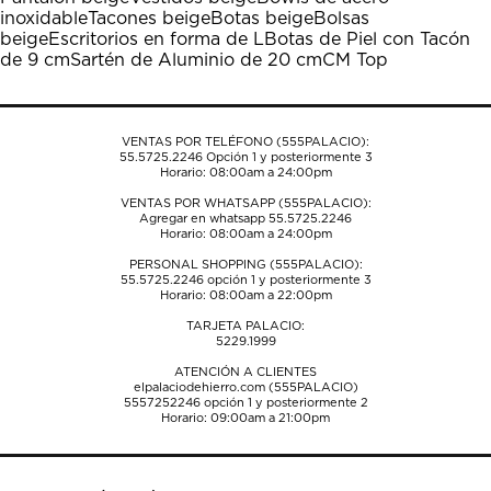
Esta
Esta
Esta
Esta
Esta
inoxidable
Tacones beige
Botas beige
Bolsas
acción
acción
acción
acción
acción
beige
Escritorios en forma de L
Botas de Piel con Tacón
abrirá
abrirá
abrirá
abrirá
abrirá
de 9 cm
Sartén de Aluminio de 20 cm
CM Top
el
el
el
el
el
formulario
formulario
formulario
formulario
formulario
de
de
de
de
de
envío.
envío.
envío.
envío.
envío.
VENTAS POR TELÉFONO (555PALACIO):
55.5725.2246
Opción 1 y posteriormente 3
Horario: 08:00am a 24:00pm
VENTAS POR WHATSAPP (555PALACIO):
Agregar en whatsapp 55.5725.2246
Horario: 08:00am a 24:00pm
PERSONAL SHOPPING (555PALACIO):
55.5725.2246
opción 1 y posteriormente 3
Horario: 08:00am a 22:00pm
TARJETA PALACIO:
5229.1999
ATENCIÓN A CLIENTES
elpalaciodehierro.com (555PALACIO)
5557252246
opción 1 y posteriormente 2
Horario: 09:00am a 21:00pm