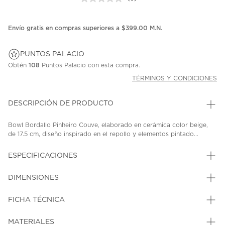
Sin
puntuación.
Enlace
en
Envío gratis en compras superiores a $399.00 M.N.
la
misma
página.
PUNTOS PALACIO
Obtén
108
Puntos Palacio con esta compra.
TÉRMINOS Y CONDICIONES
DESCRIPCIÓN DE PRODUCTO
Bowl Bordallo Pinheiro Couve, elaborado en cerámica color beige,
de 17.5 cm, diseño inspirado en el repollo y elementos pintado...
ESPECIFICACIONES
DIMENSIONES
FICHA TÉCNICA
MATERIALES