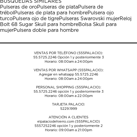
BÚSQUEDAS SIMILARES
estrella
estrellas.
estrellas.
estrellas.
estrellas.
Pulseras de oro
Pulseras de plata
Pulsera de
Esta
Esta
Esta
Esta
Esta
trébol
Pulseras de plata para hombre
Pulsera ojo
acción
acción
acción
acción
acción
turco
Pulsera ojo de tigre
Pulseras Swarovski mujer
Reloj
abrirá
abrirá
abrirá
abrirá
abrirá
Bolt 68 Sugar Skull para hombre
Bolsa Skull para
el
el
el
el
el
mujer
Pulsera doble para hombre
formulario
formulario
formulario
formulario
formulario
de
de
de
de
de
envío.
envío.
envío.
envío.
envío.
VENTAS POR TELÉFONO (555PALACIO):
55.5725.2246
Opción 1 y posteriormente 3
Horario: 08:00am a 24:00pm
VENTAS POR WHATSAPP (555PALACIO):
Agregar en whatsapp 55.5725.2246
Horario: 08:00am a 24:00pm
PERSONAL SHOPPING (555PALACIO):
55.5725.2246
opción 1 y posteriormente 3
Horario: 08:00am a 22:00pm
TARJETA PALACIO:
5229.1999
ATENCIÓN A CLIENTES
elpalaciodehierro.com (555PALACIO)
5557252246
opción 1 y posteriormente 2
Horario: 09:00am a 21:00pm