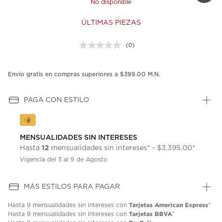
No disponible
ÚLTIMAS PIEZAS
(0)
Sin
puntuación.
Enlace
en
Envío gratis en compras superiores a $399.00 M.N.
la
misma
página.
PAGA CON ESTILO
MENSUALIDADES SIN INTERESES
12
Hasta
mensualidades sin intereses* - $3,395.00*
Vigencia del 3 al 9 de Agosto
MÁS ESTILOS PARA PAGAR
Tarjetas American Express
Hasta
9 mensualidades
sin intereses con
*
Tarjetas BBVA
Hasta
9 mensualidades
sin intereses con
*