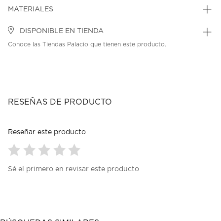
MATERIALES
DISPONIBLE EN TIENDA
Conoce las Tiendas Palacio que tienen este producto.
RESEÑAS DE PRODUCTO
Reseñar este producto
Seleccionar
Seleccionar
Seleccionar
Seleccionar
Seleccionar
Sé el primero en revisar este producto
para
para
para
para
para
calificar
calificar
calificar
calificar
calificar
el
el
el
el
el
artículo
artículo
artículo
artículo
artículo
con
con
con
con
con
1
2
3
4
5