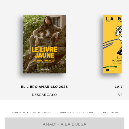
EL LIBRO AMARILLO 2026
LA GAC
DESCÁRGALO
AGOS
TÉRMINOS Y CONDICIONES
AVISO DE PRIVACIDAD
POLITICAS
AÑADIR A LA BOLSA