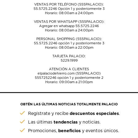
VENTAS POR TELÉFONO (555PALACIO):
55.5725.2246
Opción 1 y posteriormente 3
Horario: 08:00am a 24:00pm
VENTAS POR WHATSAPP (555PALACIO):
Agregar en whatsapp 55.5725.2246
Horario: 08:00am a 24:00pm
PERSONAL SHOPPING (555PALACIO):
55.5725.2246
opción 1 y posteriormente 3
Horario: 08:00am a 22:00pm
TARJETA PALACIO:
5229.1999
ATENCIÓN A CLIENTES
elpalaciodehierro.com (555PALACIO)
5557252246
opción 1 y posteriormente 2
Horario: 09:00am a 21:00pm
OBTÉN LAS ÚLTIMAS NOTICIAS TOTALMENTE PALACIO
descuentos especiales
Regístrate y recibe
.
tendencias
Las últimas
y noticias.
beneficios
Promociones,
y eventos únicos.