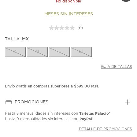
No disponible
MESES SIN INTERESES
(0)
Sin
puntuación.
TALLA:
MX
Enlace
en
la
S
M
L
XL
misma
página.
GUÍA DE TALLAS
Envío gratis en compras superiores a $399.00 M.N.
PROMOCIONES
Tarjetas Palacio
Hasta
3 mensualidades
sin intereses con
*
PayPal
Hasta
9 mensualidades
sin intereses con
*
DETALLE DE PROMOCIONES