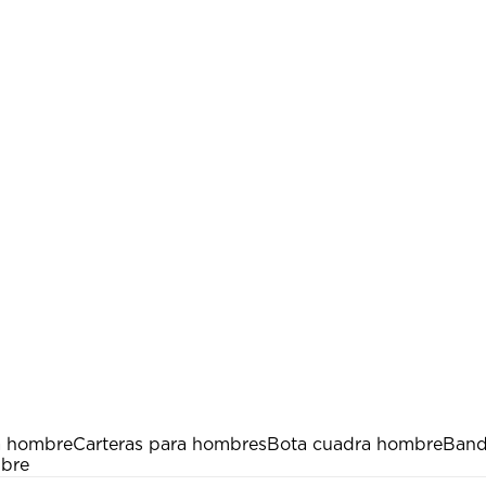
a hombre
Carteras para hombres
Bota cuadra hombre
Band
bre