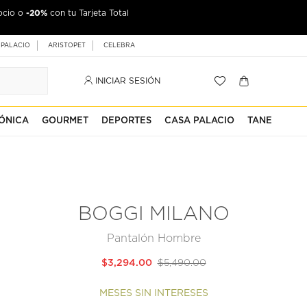
-20%
ocio o
con tu Tarjeta Total
 PALACIO
ARISTOPET
CELEBRA
INICIAR SESIÓN
ÓNICA
GOURMET
DEPORTES
CASA PALACIO
TANE
BOGGI MILANO
Pantalón Hombre
$3,294.00
$5,490.00
MESES SIN INTERESES