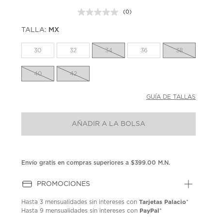
(0)
Sin
puntuación.
TALLA:
MX
Enlace
en
la
30
32
34
36
38
misma
página.
40
42
GUÍA DE TALLAS
AÑADIR A LA BOLSA
Envío gratis en compras superiores a $399.00 M.N.
PROMOCIONES
Tarjetas Palacio
Hasta
3 mensualidades
sin intereses con
*
PayPal
Hasta
9 mensualidades
sin intereses con
*