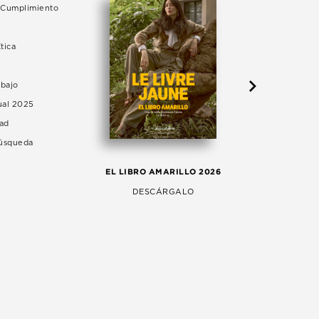
e Cumplimiento
tica
abajo
ual 2025
dad
Búsqueda
LA 
EL LIBRO AMARILLO 2026
AG
DESCÁRGALO