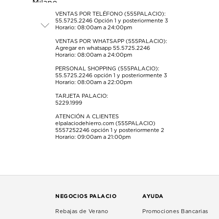
el
el
el
el
el
formulario
formulario
formulario
formulario
formulario
VENTAS POR TELÉFONO (555PALACIO):
55.5725.2246
Opción 1 y posteriormente 3
de
de
de
de
de
Horario: 08:00am a 24:00pm
envío.
envío.
envío.
envío.
envío.
VENTAS POR WHATSAPP (555PALACIO):
Agregar en whatsapp 55.5725.2246
Horario: 08:00am a 24:00pm
PERSONAL SHOPPING (555PALACIO):
55.5725.2246
opción 1 y posteriormente 3
Horario: 08:00am a 22:00pm
TARJETA PALACIO:
5229.1999
ATENCIÓN A CLIENTES
elpalaciodehierro.com (555PALACIO)
5557252246
opción 1 y posteriormente 2
Horario: 09:00am a 21:00pm
NEGOCIOS PALACIO
AYUDA
Rebajas de Verano
Promociones Bancarias