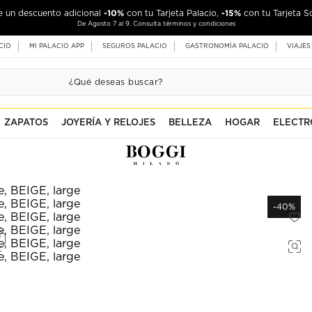
-10%
-15%
de un descuento adicional
con tu Tarjeta Palacio,
con tu Tarjeta S
De Agosto 7 al 9. Consulta términos y condiciones
CIO
MI PALACIO APP
SEGUROS PALACIO
GASTRONOMÍA PALACIO
VIAJES
ZAPATOS
JOYERÍA Y RELOJES
BELLEZA
HOGAR
ELECTR
-40%