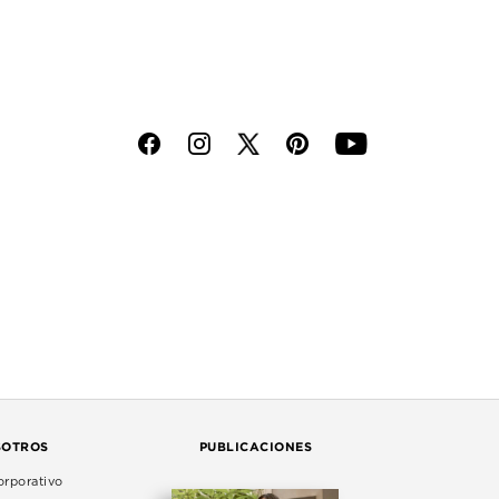
f
i
p
y
SOTROS
PUBLICACIONES
rporativo