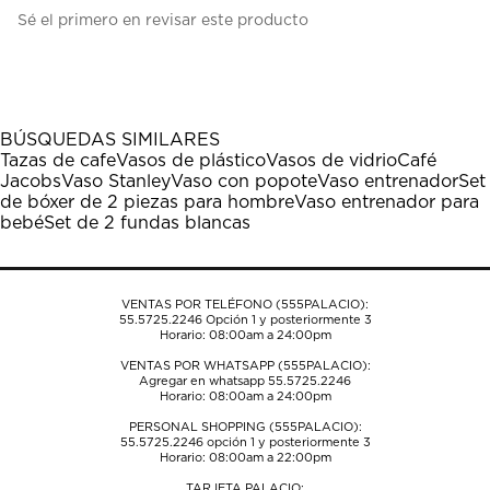
Seleccionar
Seleccionar
Seleccionar
Seleccionar
Seleccionar
Sé el primero en revisar este producto
para
para
para
para
para
calificar
calificar
calificar
calificar
calificar
el
el
el
el
el
artículo
artículo
artículo
artículo
artículo
con
con
con
con
con
1
2
3
4
5
BÚSQUEDAS SIMILARES
estrella
estrellas.
estrellas.
estrellas.
estrellas.
Tazas de cafe
Vasos de plástico
Vasos de vidrio
Café
Esta
Esta
Esta
Esta
Esta
Jacobs
Vaso Stanley
Vaso con popote
Vaso entrenador
Set
acción
acción
acción
acción
acción
de bóxer de 2 piezas para hombre
Vaso entrenador para
abrirá
abrirá
abrirá
abrirá
abrirá
bebé
Set de 2 fundas blancas
el
el
el
el
el
formulario
formulario
formulario
formulario
formulario
de
de
de
de
de
envío.
envío.
envío.
envío.
envío.
VENTAS POR TELÉFONO (555PALACIO):
55.5725.2246
Opción 1 y posteriormente 3
Horario: 08:00am a 24:00pm
VENTAS POR WHATSAPP (555PALACIO):
Agregar en whatsapp 55.5725.2246
Horario: 08:00am a 24:00pm
PERSONAL SHOPPING (555PALACIO):
55.5725.2246
opción 1 y posteriormente 3
Horario: 08:00am a 22:00pm
TARJETA PALACIO: