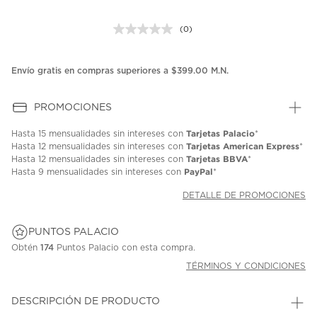
(0)
Sin
puntuación.
Enlace
en
Envío gratis en compras superiores a $399.00 M.N.
la
misma
página.
PROMOCIONES
Tarjetas Palacio
Hasta
15 mensualidades
sin intereses con
*
Tarjetas American Express
Hasta
12 mensualidades
sin intereses con
*
Tarjetas BBVA
Hasta
12 mensualidades
sin intereses con
*
PayPal
Hasta
9 mensualidades
sin intereses con
*
DETALLE DE PROMOCIONES
PUNTOS PALACIO
Obtén
174
Puntos Palacio con esta compra.
TÉRMINOS Y CONDICIONES
DESCRIPCIÓN DE PRODUCTO