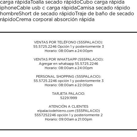
carga rápida
Toalla secado rápido
Cubo carga rápida
acción
acción
acción
acción
acción
iphone
Cable usb c carga rápida
Camisa secado rápido
abrirá
abrirá
abrirá
abrirá
abrirá
hombre
Short de secado rápido
Traje de baño de secado
el
el
el
el
el
rápido
Crema corporal absorción rápida
formulario
formulario
formulario
formulario
formulario
de
de
de
de
de
envío.
envío.
envío.
envío.
envío.
VENTAS POR TELÉFONO (555PALACIO):
55.5725.2246
Opción 1 y posteriormente 3
Horario: 08:00am a 24:00pm
VENTAS POR WHATSAPP (555PALACIO):
Agregar en whatsapp 55.5725.2246
Horario: 08:00am a 24:00pm
PERSONAL SHOPPING (555PALACIO):
55.5725.2246
opción 1 y posteriormente 3
Horario: 08:00am a 22:00pm
TARJETA PALACIO:
5229.1999
ATENCIÓN A CLIENTES
elpalaciodehierro.com (555PALACIO)
5557252246
opción 1 y posteriormente 2
Horario: 09:00am a 21:00pm