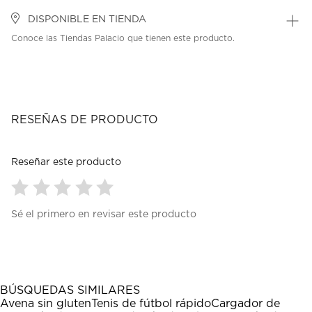
DISPONIBLE EN TIENDA
Conoce las Tiendas Palacio que tienen este producto.
RESEÑAS DE PRODUCTO
Reseñar este producto
Seleccionar
Seleccionar
Seleccionar
Seleccionar
Seleccionar
Sé el primero en revisar este producto
para
para
para
para
para
calificar
calificar
calificar
calificar
calificar
el
el
el
el
el
artículo
artículo
artículo
artículo
artículo
con
con
con
con
con
1
2
3
4
5
BÚSQUEDAS SIMILARES
estrella
estrellas.
estrellas.
estrellas.
estrellas.
Avena sin gluten
Tenis de fútbol rápido
Cargador de
Esta
Esta
Esta
Esta
Esta